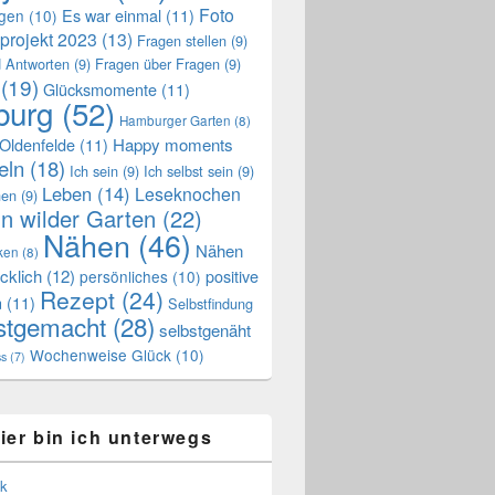
Foto
Es war einmal
(11)
ngen
(10)
projekt 2023
(13)
Fragen stellen
(9)
 Antworten
(9)
Fragen über Fragen
(9)
(19)
Glücksmomente
(11)
urg
(52)
Hamburger Garten
(8)
Oldenfelde
(11)
Happy moments
eln
(18)
Ich sein
(9)
Ich selbst sein
(9)
Leben
(14)
Leseknochen
nen
(9)
n wilder Garten
(22)
Nähen
(46)
Nähen
ken
(8)
cklich
(12)
positive
persönliches
(10)
Rezept
(24)
n
(11)
Selbstfindung
stgemacht
(28)
selbstgenäht
Wochenweise Glück
(10)
ss
(7)
ier bin ich unterwegs
k