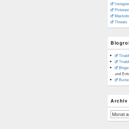
Instagr
Pinteres
Mastodo
Threats
Blogrol
Tinab
Tinab
Blogs
und Ent
Bunte
Archiv
Archiv