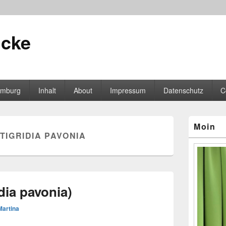
icke
mburg
Inhalt
About
Impressum
Datenschutz
C
Primärer
Moin
Seitenleisten
TIGRIDIA PAVONIA
Widgetberei
dia pavonia)
Martina