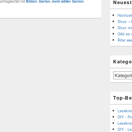
schlagwortet mit
Blüten
,
Garten
,
mein wilder Garten
,
Neuest
Hochzei
Sturz – 
Sturz mi
Gibt es
Älter we
Katego
Kategorien
Top-Be
Lesekno
DIY - Pr
Lesekno
DIY - L