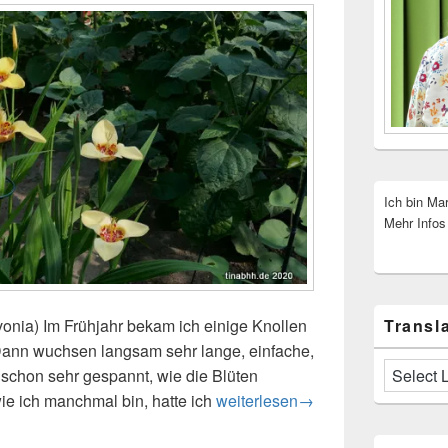
Ich bin Ma
Mehr Infos
Transla
vonia) Im Frühjahr bekam ich einige Knollen
Dann wuchsen langsam sehr lange, einfache,
ar schon sehr gespannt, wie die Blüten
e ich manchmal bin, hatte ich
Tigerblume (Tigridia pavonia)
weiterlesen
→