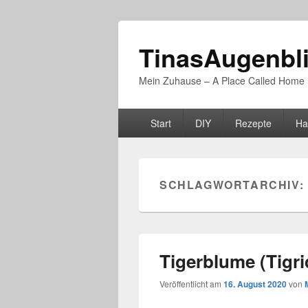
TinasAugenbl
Mein Zuhause – A Place Called Home
Primäres
Start
DIY
Rezepte
Ha
Menü
SCHLAGWORTARCHIV:
Tigerblume (Tigri
Veröffentlicht am
16. August 2020
von