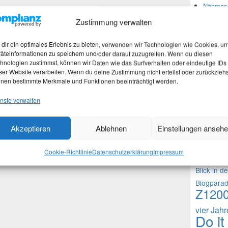
Nähmasc
Zustimmung verwalten
Neues
dir ein optimales Erlebnis zu bieten, verwenden wir Technologien wie Cookies, u
äteinformationen zu speichern und/oder darauf zuzugreifen. Wenn du diesen
hnologien zustimmst, können wir Daten wie das Surfverhalten oder eindeutige IDs
Martina
ser Website verarbeiten. Wenn du deine Zustimmung nicht erteilst oder zurückziehs
Stefan 
nen bestimmte Merkmale und Funktionen beeinträchtigt werden.
Martina
nste verwalten
Theme
Akzeptieren
Ablehnen
Einstellungen anseh
1000 Frag
Cookie-Richtlinie
Datenschutzerklärung
Impressum
Fragen an 
Blick in d
Blogpara
Z120
vier Jah
Do it