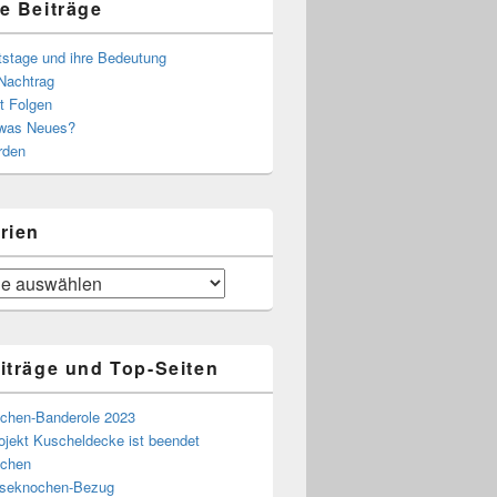
e Beiträge
tstage und ihre Bedeutung
Nachtrag
t Folgen
 was Neues?
rden
rien
iträge und Top-Seiten
chen-Banderole 2023
ojekt Kuscheldecke ist beendet
chen
eseknochen-Bezug