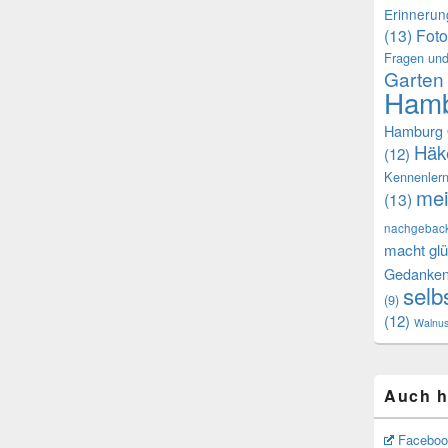
Erinneru
(13)
Foto
Fragen und
Garten
Hamb
Hamburg 
Häk
(12)
Kennenler
mei
(13)
nachgebac
macht glü
Gedanke
selb
(9)
(12)
Walnu
Auch h
Faceboo