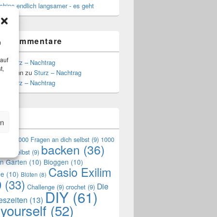
hine endlich langsamer - es geht
te Kommentare
m
 auf
zu
Sturz – Nachtrag
t,
Hoffmann
zu
Sturz – Nachtrag
zu
Sturz – Nachtrag
n
en
en
(9)
1000 Fragen an dich selbst
(9)
1000
backen
(36)
mich selbst
(9)
en Garten
(10)
Bloggen
(10)
Casio Exilim
de
(10)
Blüten
(8)
0
(33)
Die
Challenge
(9)
crochet
(9)
DIY
(61)
reszeiten
(13)
 yourself
(52)