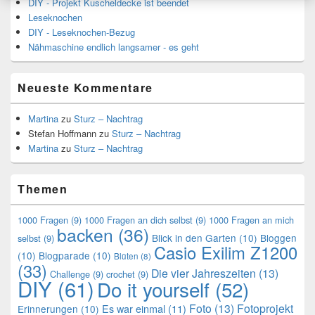
DIY - Projekt Kuscheldecke ist beendet
Leseknochen
DIY - Leseknochen-Bezug
Nähmaschine endlich langsamer - es geht
Neueste Kommentare
Martina
zu
Sturz – Nachtrag
Stefan Hoffmann
zu
Sturz – Nachtrag
Martina
zu
Sturz – Nachtrag
Themen
1000 Fragen
(9)
1000 Fragen an dich selbst
(9)
1000 Fragen an mich
backen
(36)
Blick in den Garten
(10)
Bloggen
selbst
(9)
Casio Exilim Z1200
(10)
Blogparade
(10)
Blüten
(8)
(33)
Die vier Jahreszeiten
(13)
Challenge
(9)
crochet
(9)
DIY
(61)
Do it yourself
(52)
Foto
(13)
Fotoprojekt
Es war einmal
(11)
Erinnerungen
(10)