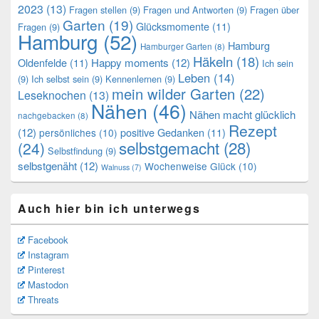
2023
(13)
Fragen stellen
(9)
Fragen und Antworten
(9)
Fragen über
Garten
(19)
Glücksmomente
(11)
Fragen
(9)
Hamburg
(52)
Hamburg
Hamburger Garten
(8)
Häkeln
(18)
Oldenfelde
(11)
Happy moments
(12)
Ich sein
Leben
(14)
(9)
Ich selbst sein
(9)
Kennenlernen
(9)
mein wilder Garten
(22)
Leseknochen
(13)
Nähen
(46)
Nähen macht glücklich
nachgebacken
(8)
Rezept
(12)
positive Gedanken
(11)
persönliches
(10)
selbstgemacht
(28)
(24)
Selbstfindung
(9)
selbstgenäht
(12)
Wochenweise Glück
(10)
Walnuss
(7)
Auch hier bin ich unterwegs
Facebook
Instagram
Pinterest
Mastodon
Threats