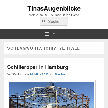
TinasAugenblicke
Mein Zuhause – A Place Called Home
Suchen
Suchen
nach:
Menü
SCHLAGWORTARCHIV:
VERFALL
Schilleroper in Hamburg
Veröffentlicht am
18. März 2025
von
Martina