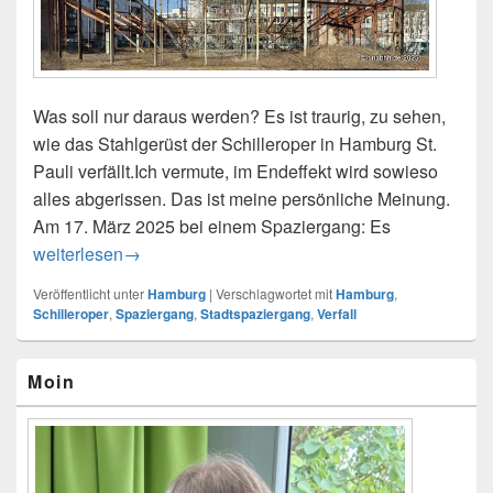
Was soll nur daraus werden? Es ist traurig, zu sehen,
wie das Stahlgerüst der Schilleroper in Hamburg St.
Pauli verfällt.Ich vermute, im Endeffekt wird sowieso
alles abgerissen. Das ist meine persönliche Meinung.
Am 17. März 2025 bei einem Spaziergang: Es
Schilleroper in Hamburg
weiterlesen
→
Veröffentlicht unter
Hamburg
|
Verschlagwortet mit
Hamburg
,
Schilleroper
,
Spaziergang
,
Stadtspaziergang
,
Verfall
Primärer
Moin
Seitenleisten-
Widgetbereich