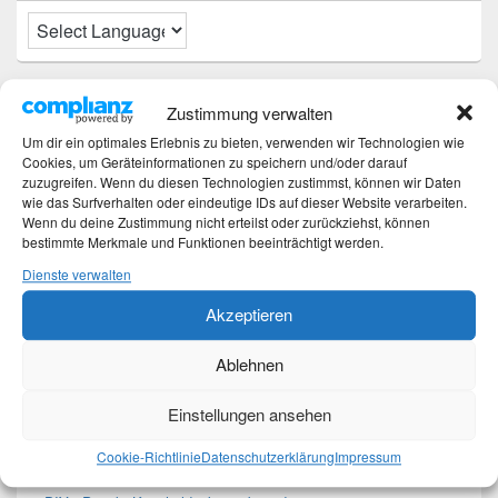
Neueste Beiträge
Zustimmung verwalten
Um dir ein optimales Erlebnis zu bieten, verwenden wir Technologien wie
Hochzeitstage und ihre Bedeutung
Cookies, um Geräteinformationen zu speichern und/oder darauf
Sturz – Nachtrag
zuzugreifen. Wenn du diesen Technologien zustimmst, können wir Daten
Sturz mit Folgen
wie das Surfverhalten oder eindeutige IDs auf dieser Website verarbeiten.
Gibt es was Neues?
Wenn du deine Zustimmung nicht erteilst oder zurückziehst, können
bestimmte Merkmale und Funktionen beeinträchtigt werden.
Älter werden
Dienste verwalten
Kategorien
Akzeptieren
Kategorien
Ablehnen
Einstellungen ansehen
Top-Beiträge und Top-Seiten
Cookie-Richtlinie
Datenschutzerklärung
Impressum
Leseknochen-Banderole 2023