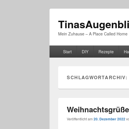
TinasAugenbl
Mein Zuhause – A Place Called Home
Primäres
Start
DIY
Rezepte
Ha
Menü
SCHLAGWORTARCHIV:
Weihnachtsgrüße
Veröffentlicht am
20. Dezember 2022
v