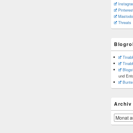
Instagr
Pinteres
Mastodo
Threats
Blogrol
Tinab
Tinab
Blogs
und Ent
Bunte
Archiv
Archiv