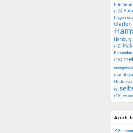
Erinneru
(13)
Foto
Fragen und
Garten
Hamb
Hamburg 
Häk
(12)
Kennenler
mei
(13)
nachgebac
macht glü
Gedanke
selb
(9)
(12)
Walnu
Auch h
Faceboo