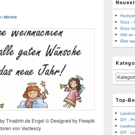
Neuest
Hochzei
on
Martina
Sturz – 
Sturz mi
Gibt es
Älter we
Katego
Kategorien
Top-Be
Lesekno
DIY - Pr
 by Tinabhh.de Engel © Designed by Freepik
Lesekno
ktoren von Vecteezy
DIY - L