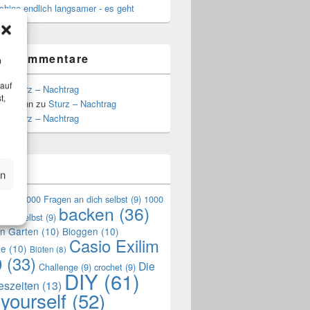
hine endlich langsamer - es geht
te Kommentare
m
 auf
zu
Sturz – Nachtrag
t,
Hoffmann
zu
Sturz – Nachtrag
zu
Sturz – Nachtrag
n
en
en
(9)
1000 Fragen an dich selbst
(9)
1000
backen
(36)
mich selbst
(9)
en Garten
(10)
Bloggen
(10)
Casio Exilim
de
(10)
Blüten
(8)
0
(33)
Die
Challenge
(9)
crochet
(9)
DIY
(61)
reszeiten
(13)
 yourself
(52)