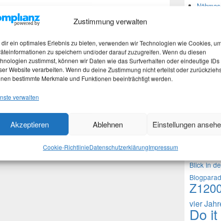
Nähmasc
hlagwortet mit
Frohe Weihnachten
,
Merry Christmas
,
Zustimmung verwalten
Neues
dir ein optimales Erlebnis zu bieten, verwenden wir Technologien wie Cookies, u
äteinformationen zu speichern und/oder darauf zuzugreifen. Wenn du diesen
hnologien zustimmst, können wir Daten wie das Surfverhalten oder eindeutige IDs
Martina
ser Website verarbeiten. Wenn du deine Zustimmung nicht erteilst oder zurückziehs
Stefan 
nen bestimmte Merkmale und Funktionen beeinträchtigt werden.
Martina
nste verwalten
Theme
Akzeptieren
Ablehnen
Einstellungen anseh
1000 Frag
Cookie-Richtlinie
Datenschutzerklärung
Impressum
Fragen an 
Blick in d
Blogpara
Z120
vier Jah
Do it