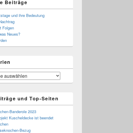
e Beiträge
tstage und ihre Bedeutung
Nachtrag
t Folgen
 was Neues?
rden
rien
iträge und Top-Seiten
chen-Banderole 2023
ojekt Kuscheldecke ist beendet
chen
eseknochen-Bezug