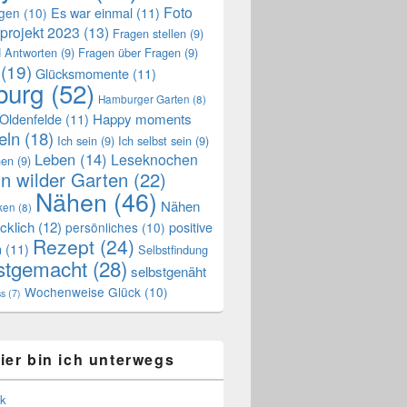
Foto
Es war einmal
(11)
ngen
(10)
projekt 2023
(13)
Fragen stellen
(9)
 Antworten
(9)
Fragen über Fragen
(9)
(19)
Glücksmomente
(11)
urg
(52)
Hamburger Garten
(8)
Oldenfelde
(11)
Happy moments
eln
(18)
Ich sein
(9)
Ich selbst sein
(9)
Leben
(14)
Leseknochen
nen
(9)
n wilder Garten
(22)
Nähen
(46)
Nähen
ken
(8)
cklich
(12)
positive
persönliches
(10)
Rezept
(24)
n
(11)
Selbstfindung
stgemacht
(28)
selbstgenäht
Wochenweise Glück
(10)
ss
(7)
ier bin ich unterwegs
k