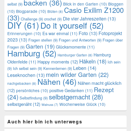
backen
(36)
Blick in den Garten
(10)
Bloggen
selbst
(9)
Casio Exilim Z1200
(10)
Blogparade
(10)
Blüten
(8)
(33)
Die vier Jahreszeiten
(13)
Challenge
(9)
crochet
(9)
DIY
(61)
Do it yourself
(52)
Foto
(13)
Fotoprojekt
Es war einmal
(11)
Erinnerungen
(10)
2023
(13)
Fragen stellen
(9)
Fragen und Antworten
(9)
Fragen über
Garten
(19)
Glücksmomente
(11)
Fragen
(9)
Hamburg
(52)
Hamburg
Hamburger Garten
(8)
Häkeln
(18)
Oldenfelde
(11)
Happy moments
(12)
Ich sein
Leben
(14)
(9)
Ich selbst sein
(9)
Kennenlernen
(9)
mein wilder Garten
(22)
Leseknochen
(13)
Nähen
(46)
Nähen macht glücklich
nachgebacken
(8)
Rezept
(12)
positive Gedanken
(11)
persönliches
(10)
selbstgemacht
(28)
(24)
Selbstfindung
(9)
selbstgenäht
(12)
Wochenweise Glück
(10)
Walnuss
(7)
Auch hier bin ich unterwegs