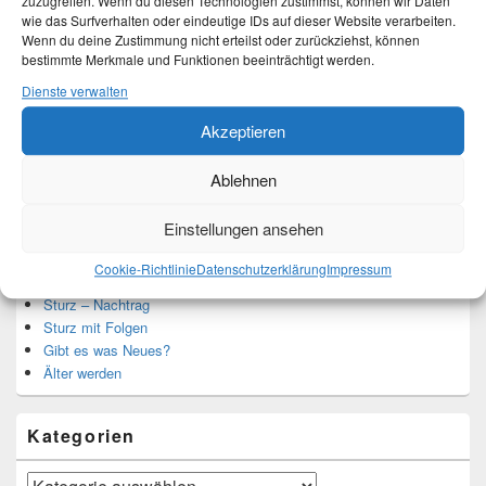
zuzugreifen. Wenn du diesen Technologien zustimmst, können wir Daten
Ich bin Martina und Autorin dieses Blogs.
wie das Surfverhalten oder eindeutige IDs auf dieser Website verarbeiten.
Mehr Infos unter About me.
Wenn du deine Zustimmung nicht erteilst oder zurückziehst, können
bestimmte Merkmale und Funktionen beeinträchtigt werden.
Dienste verwalten
Translate:
Akzeptieren
Ablehnen
Einstellungen ansehen
Neueste Beiträge
Cookie-Richtlinie
Datenschutzerklärung
Impressum
Hochzeitstage und ihre Bedeutung
Sturz – Nachtrag
Sturz mit Folgen
Gibt es was Neues?
Älter werden
Kategorien
Kategorien