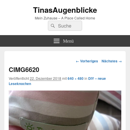
TinasAugenblicke
Mein Zuhause – A Place Called Home
Suchen
Suchen
nach:
Menü
Bilder-
← Vorheriges
Nächstes →
Navigation
CIMG6620
Veröffentlicht
22. Dezember 2018
mit
640 × 480
in
DIY – neue
Leseknochen