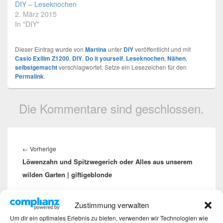
DIY – Leseknochen
2. März 2015
In "DIY"
Dieser Eintrag wurde von
Martina
unter
DIY
veröffentlicht und mit
Casio Exilim Z1200
,
DIY
,
Do it yourself
,
Leseknochen
,
Nähen
,
selbstgemacht
verschlagwortet. Setze ein Lesezeichen für den
Permalink
.
Die Kommentare sind geschlossen.
Beitragsnavigation
←
Vorherige
Vorheriger
Löwenzahn und Spitzwegerich oder Alles aus unserem
Beitrag:
wilden Garten | giftigeblonde
Weiter
→
Nächster
Zustimmung verwalten
Haselnusstorte von Mutti
Beitrag:
Um dir ein optimales Erlebnis zu bieten, verwenden wir Technologien wie