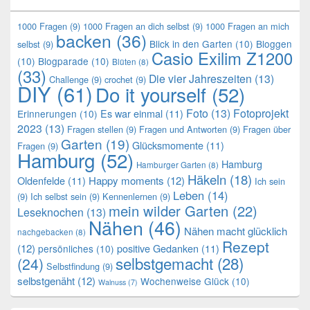
1000 Fragen
(9)
1000 Fragen an dich selbst
(9)
1000 Fragen an mich
backen
(36)
Blick in den Garten
(10)
Bloggen
selbst
(9)
Casio Exilim Z1200
(10)
Blogparade
(10)
Blüten
(8)
(33)
Die vier Jahreszeiten
(13)
Challenge
(9)
crochet
(9)
DIY
(61)
Do it yourself
(52)
Foto
(13)
Fotoprojekt
Es war einmal
(11)
Erinnerungen
(10)
2023
(13)
Fragen stellen
(9)
Fragen und Antworten
(9)
Fragen über
Garten
(19)
Glücksmomente
(11)
Fragen
(9)
Hamburg
(52)
Hamburg
Hamburger Garten
(8)
Häkeln
(18)
Oldenfelde
(11)
Happy moments
(12)
Ich sein
Leben
(14)
(9)
Ich selbst sein
(9)
Kennenlernen
(9)
mein wilder Garten
(22)
Leseknochen
(13)
Nähen
(46)
Nähen macht glücklich
nachgebacken
(8)
Rezept
(12)
positive Gedanken
(11)
persönliches
(10)
selbstgemacht
(28)
(24)
Selbstfindung
(9)
selbstgenäht
(12)
Wochenweise Glück
(10)
Walnuss
(7)