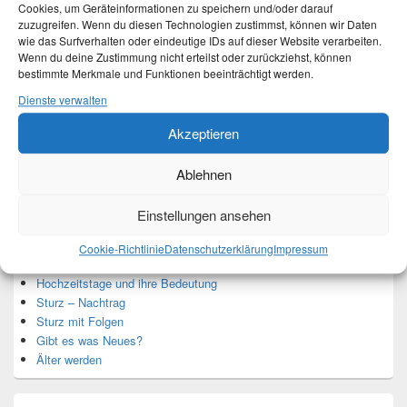
Cookies, um Geräteinformationen zu speichern und/oder darauf
zuzugreifen. Wenn du diesen Technologien zustimmst, können wir Daten
wie das Surfverhalten oder eindeutige IDs auf dieser Website verarbeiten.
Ich bin Martina und Autorin dieses Blogs.
Wenn du deine Zustimmung nicht erteilst oder zurückziehst, können
Mehr Infos unter About me.
bestimmte Merkmale und Funktionen beeinträchtigt werden.
Dienste verwalten
Akzeptieren
Translate:
Ablehnen
Einstellungen ansehen
Neueste Beiträge
Cookie-Richtlinie
Datenschutzerklärung
Impressum
Hochzeitstage und ihre Bedeutung
Sturz – Nachtrag
Sturz mit Folgen
Gibt es was Neues?
Älter werden