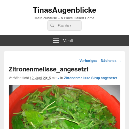
TinasAugenblicke
Mein Zuhause – A Place Called Home
Suchen
Suchen
nach:
Menü
Bilder-
← Vorheriges
Nächstes →
Navigation
Zitronenmelisse_angesetzt
Veröffentlicht
12. Juni 2015
mit
×
in
Zitronenmelisse Sirup angesetzt