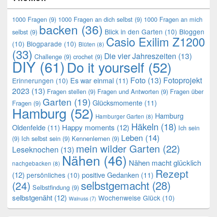
1000 Fragen
(9)
1000 Fragen an dich selbst
(9)
1000 Fragen an mich
backen
(36)
Blick in den Garten
(10)
Bloggen
selbst
(9)
Casio Exilim Z1200
(10)
Blogparade
(10)
Blüten
(8)
(33)
Die vier Jahreszeiten
(13)
Challenge
(9)
crochet
(9)
DIY
(61)
Do it yourself
(52)
Foto
(13)
Fotoprojekt
Es war einmal
(11)
Erinnerungen
(10)
2023
(13)
Fragen stellen
(9)
Fragen und Antworten
(9)
Fragen über
Garten
(19)
Glücksmomente
(11)
Fragen
(9)
Hamburg
(52)
Hamburg
Hamburger Garten
(8)
Häkeln
(18)
Oldenfelde
(11)
Happy moments
(12)
Ich sein
Leben
(14)
(9)
Ich selbst sein
(9)
Kennenlernen
(9)
mein wilder Garten
(22)
Leseknochen
(13)
Nähen
(46)
Nähen macht glücklich
nachgebacken
(8)
Rezept
(12)
positive Gedanken
(11)
persönliches
(10)
selbstgemacht
(28)
(24)
Selbstfindung
(9)
selbstgenäht
(12)
Wochenweise Glück
(10)
Walnuss
(7)