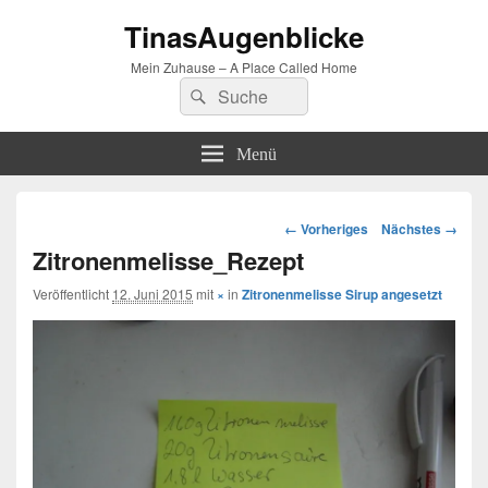
TinasAugenblicke
Mein Zuhause – A Place Called Home
Suchen
Suchen
nach:
Menü
Bilder-
← Vorheriges
Nächstes →
Navigation
Zitronenmelisse_Rezept
Veröffentlicht
12. Juni 2015
mit
×
in
Zitronenmelisse Sirup angesetzt