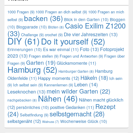
1000 Fragen
(9)
1000 Fragen an dich selbst
(9)
1000 Fragen an mich
backen
(36)
Blick in den Garten
(10)
Bloggen
selbst
(9)
Casio Exilim Z1200
(10)
Blogparade
(10)
Blüten
(8)
(33)
Die vier Jahreszeiten
(13)
Challenge
(9)
crochet
(9)
DIY
(61)
Do it yourself
(52)
Foto
(13)
Fotoprojekt
Es war einmal
(11)
Erinnerungen
(10)
2023
(13)
Fragen stellen
(9)
Fragen und Antworten
(9)
Fragen über
Garten
(19)
Glücksmomente
(11)
Fragen
(9)
Hamburg
(52)
Hamburg
Hamburger Garten
(8)
Häkeln
(18)
Oldenfelde
(11)
Happy moments
(12)
Ich sein
Leben
(14)
(9)
Ich selbst sein
(9)
Kennenlernen
(9)
mein wilder Garten
(22)
Leseknochen
(13)
Nähen
(46)
Nähen macht glücklich
nachgebacken
(8)
Rezept
(12)
positive Gedanken
(11)
persönliches
(10)
selbstgemacht
(28)
(24)
Selbstfindung
(9)
selbstgenäht
(12)
Wochenweise Glück
(10)
Walnuss
(7)