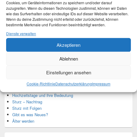
Cookies, um Geräteinformationen zu speichern und/oder darauf
zuzugreifen. Wenn du diesen Technologien zustimmst, können wir Daten
wie das Surfverhalten oder eindeutige IDs auf dieser Website verarbeiten.
Ich bin Martina und Autorin dieses Blogs.
Wenn du deine Zustimmung nicht erteilst oder zurückziehst, können
Mehr Infos unter About me.
bestimmte Merkmale und Funktionen beeinträchtigt werden.
Dienste verwalten
Akzeptieren
Translate:
Ablehnen
Einstellungen ansehen
Neueste Beiträge
Cookie-Richtlinie
Datenschutzerklärung
Impressum
Hochzeitstage und ihre Bedeutung
Sturz – Nachtrag
Sturz mit Folgen
Gibt es was Neues?
Älter werden