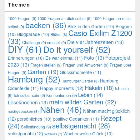
Themen
1000 Fragen
(9)
1000 Fragen an dich selbst
(9)
1000 Fragen an mich
backen
(36)
Blick in den Garten
(10)
Bloggen
selbst
(9)
Casio Exilim Z1200
(10)
Blogparade
(10)
Blüten
(8)
(33)
Die vier Jahreszeiten
(13)
Challenge
(9)
crochet
(9)
DIY
(61)
Do it yourself
(52)
Foto
(13)
Fotoprojekt
Es war einmal
(11)
Erinnerungen
(10)
2023
(13)
Fragen stellen
(9)
Fragen und Antworten
(9)
Fragen über
Garten
(19)
Glücksmomente
(11)
Fragen
(9)
Hamburg
(52)
Hamburg
Hamburger Garten
(8)
Häkeln
(18)
Oldenfelde
(11)
Happy moments
(12)
Ich sein
Leben
(14)
(9)
Ich selbst sein
(9)
Kennenlernen
(9)
mein wilder Garten
(22)
Leseknochen
(13)
Nähen
(46)
Nähen macht glücklich
nachgebacken
(8)
Rezept
(12)
positive Gedanken
(11)
persönliches
(10)
selbstgemacht
(28)
(24)
Selbstfindung
(9)
selbstgenäht
(12)
Wochenweise Glück
(10)
Walnuss
(7)