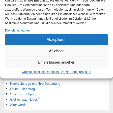
Um dir ein optimales Erlebnis zu bieten, verwenden wir Technologien wie
Cookies, um Geräteinformationen zu speichern und/oder darauf
zuzugreifen. Wenn du diesen Technologien zustimmst, können wir Daten
wie das Surfverhalten oder eindeutige IDs auf dieser Website verarbeiten.
Wenn du deine Zustimmung nicht erteilst oder zurückziehst, können
Ich bin Martina und Autorin dieses Blogs.
bestimmte Merkmale und Funktionen beeinträchtigt werden.
Mehr Infos unter About me.
Dienste verwalten
Akzeptieren
Translate:
Ablehnen
Einstellungen ansehen
Neueste Beiträge
Cookie-Richtlinie
Datenschutzerklärung
Impressum
Hochzeitstage und ihre Bedeutung
Sturz – Nachtrag
Sturz mit Folgen
Gibt es was Neues?
Älter werden