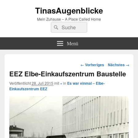
TinasAugenblicke
Mein Zuhause – A Place Called Home
Suchen
Suchen
nach:
Menü
Bilder-
← Vorheriges
Nächstes →
Navigation
EEZ Elbe-Einkaufszentrum Baustelle
Veröffentlicht
28. Juli 2015
mit
×
in
Es war einmal – Elbe-
Einkaufszentrum EEZ