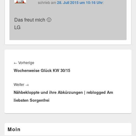
schrieb
am
28. Juli 2015 um 10:16 Uhr
:
Das freut mich 🙂
LG
Beitragsnavigation
←
Vorherige
Vorheriger
Wochenweise Glück KW 30/15
Beitrag:
Weiter
→
Nächster
Nähbekloppte und ihre Abkürzungen | reblogged Am
Beitrag:
liebsten Sorgenfrei
Primärer
Moin
Seitenleisten-