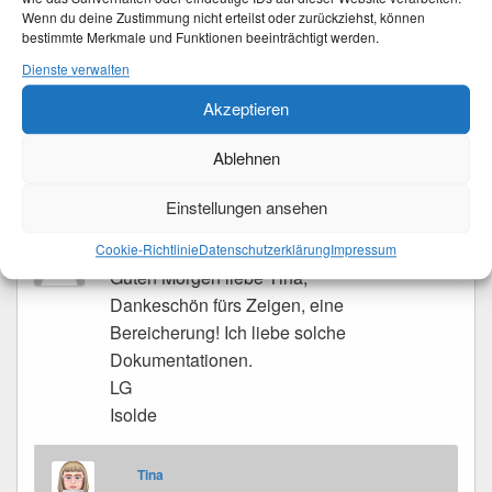
Wenn du deine Zustimmung nicht erteilst oder zurückziehst, können
bestimmte Merkmale und Funktionen beeinträchtigt werden.
Ich habe neuerdings das Archiv meines
Dienste verwalten
SchwieVa’s zur Verfügung und er hat Hamburg
über viele Jahrzehnte in Bild und Dia
Akzeptieren
festgehalten.
Ablehnen
Einstellungen ansehen
Cookie-Richtlinie
Datenschutzerklärung
Impressum
nixe
schrieb
am
28. Juli 2015 um 09:52 Uhr
:
Guten Morgen liebe Tina,
Dankeschön fürs Zeigen, eine
Bereicherung! Ich liebe solche
Dokumentationen.
LG
Isolde
Tina