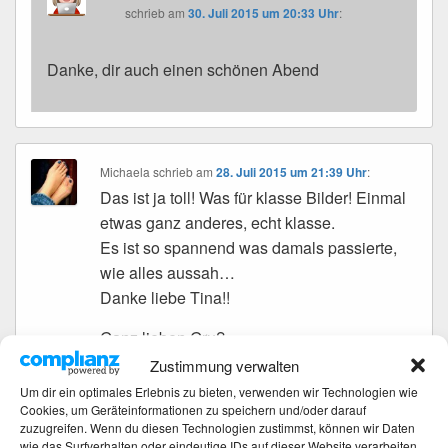
schrieb
am
30. Juli 2015 um 20:33 Uhr
:
Danke, dir auch einen schönen Abend
Michaela
schrieb
am
28. Juli 2015 um 21:39 Uhr
:
Das ist ja toll! Was für klasse Bilder! Einmal
etwas ganz anderes, echt klasse.
Es ist so spannend was damals passierte,
wie alles aussah…
Danke liebe Tina!!
Ganz lieben Gruß,
Michaela
Zustimmung verwalten
Um dir ein optimales Erlebnis zu bieten, verwenden wir Technologien wie
Cookies, um Geräteinformationen zu speichern und/oder darauf
Tina
zuzugreifen. Wenn du diesen Technologien zustimmst, können wir Daten
schrieb
am
30. Juli 2015 um 20:35 Uhr
:
wie das Surfverhalten oder eindeutige IDs auf dieser Website verarbeiten.