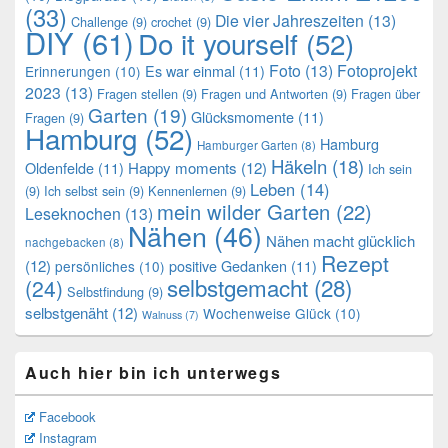
(33)
Die vier Jahreszeiten
(13)
Challenge
(9)
crochet
(9)
DIY
(61)
Do it yourself
(52)
Foto
(13)
Fotoprojekt
Es war einmal
(11)
Erinnerungen
(10)
2023
(13)
Fragen stellen
(9)
Fragen und Antworten
(9)
Fragen über
Garten
(19)
Glücksmomente
(11)
Fragen
(9)
Hamburg
(52)
Hamburg
Hamburger Garten
(8)
Häkeln
(18)
Oldenfelde
(11)
Happy moments
(12)
Ich sein
Leben
(14)
(9)
Ich selbst sein
(9)
Kennenlernen
(9)
mein wilder Garten
(22)
Leseknochen
(13)
Nähen
(46)
Nähen macht glücklich
nachgebacken
(8)
Rezept
(12)
positive Gedanken
(11)
persönliches
(10)
selbstgemacht
(28)
(24)
Selbstfindung
(9)
selbstgenäht
(12)
Wochenweise Glück
(10)
Walnuss
(7)
Auch hier bin ich unterwegs
Facebook
Instagram