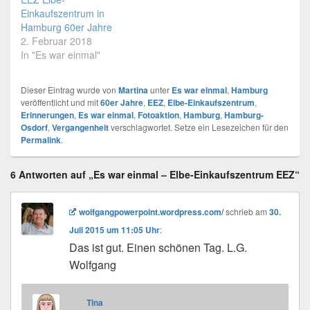
Einkaufszentrum in
Hamburg 60er Jahre
2. Februar 2018
In "Es war einmal"
Dieser Eintrag wurde von
Martina
unter
Es war einmal
,
Hamburg
veröffentlicht und mit
60er Jahre
,
EEZ
,
Elbe-Einkaufszentrum
,
Erinnerungen
,
Es war einmal
,
Fotoaktion
,
Hamburg
,
Hamburg-
Osdorf
,
Vergangenheit
verschlagwortet. Setze ein Lesezeichen für den
Permalink
.
6 Antworten auf „Es war einmal – Elbe-Einkaufszentrum EEZ“
wolfgangpowerpoint.wordpress.com/
schrieb
am
30.
Juli 2015 um 11:05 Uhr
:
Das ist gut. Einen schönen Tag. L.G.
Wolfgang
Tina