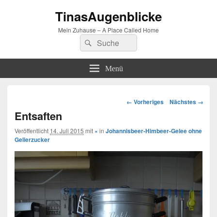
TinasAugenblicke
Mein Zuhause – A Place Called Home
Suchen
Suchen
nach:
Menü
Bilder-
← Vorheriges
Nächstes →
Navigation
Entsaften
Veröffentlicht
14. Juli 2015
mit
×
in
Johannisbeer-Himbeer-Gelee ohne
Gelierzucker