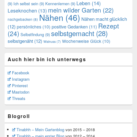
Leben
(14)
(9)
Ich selbst sein
(9)
Kennenlernen
(9)
mein wilder Garten
(22)
Leseknochen
(13)
Nähen
(46)
Nähen macht glücklich
nachgebacken
(8)
Rezept
(12)
positive Gedanken
(11)
persönliches
(10)
selbstgemacht
(28)
(24)
Selbstfindung
(9)
selbstgenäht
(12)
Wochenweise Glück
(10)
Walnuss
(7)
Auch hier bin ich unterwegs
Facebook
Instagram
Pinterest
Mastodon
Threats
Blogroll
Tinabhh – Mein Gartenblog
von 2015 – 2018
Tinabhh – mein erster Blog
von 2012 – 2014