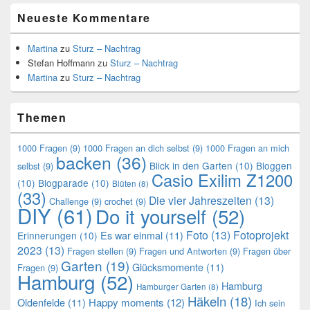
Neueste Kommentare
Martina
zu
Sturz – Nachtrag
Stefan Hoffmann
zu
Sturz – Nachtrag
Martina
zu
Sturz – Nachtrag
Themen
1000 Fragen
(9)
1000 Fragen an dich selbst
(9)
1000 Fragen an mich
backen
(36)
Blick in den Garten
(10)
Bloggen
selbst
(9)
Casio Exilim Z1200
(10)
Blogparade
(10)
Blüten
(8)
(33)
Die vier Jahreszeiten
(13)
Challenge
(9)
crochet
(9)
DIY
(61)
Do it yourself
(52)
Foto
(13)
Fotoprojekt
Es war einmal
(11)
Erinnerungen
(10)
2023
(13)
Fragen stellen
(9)
Fragen und Antworten
(9)
Fragen über
Garten
(19)
Glücksmomente
(11)
Fragen
(9)
Hamburg
(52)
Hamburg
Hamburger Garten
(8)
Häkeln
(18)
Oldenfelde
(11)
Happy moments
(12)
Ich sein