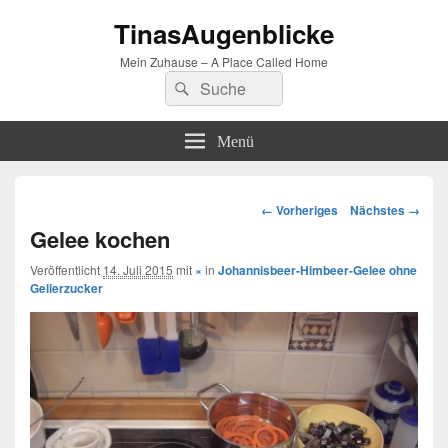
TinasAugenblicke
Mein Zuhause – A Place Called Home
Suchen
Suchen
nach:
Menü
Bilder-
← Vorheriges
Nächstes →
Navigation
Gelee kochen
Veröffentlicht
14. Juli 2015
mit
×
in
Johannisbeer-Himbeer-Gelee ohne
Gelierzucker