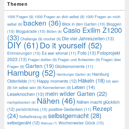
Themen
1000 Fragen
(9)
1000 Fragen an dich selbst
(9)
1000 Fragen an mich
backen
(36)
Blick in den Garten
(10)
Bloggen
selbst
(9)
Casio Exilim Z1200
(10)
Blogparade
(10)
Blüten
(8)
(33)
Die vier Jahreszeiten
(13)
Challenge
(9)
crochet
(9)
DIY
(61)
Do it yourself
(52)
Foto
(13)
Fotoprojekt
Es war einmal
(11)
Erinnerungen
(10)
2023
(13)
Fragen stellen
(9)
Fragen und Antworten
(9)
Fragen über
Garten
(19)
Glücksmomente
(11)
Fragen
(9)
Hamburg
(52)
Hamburg
Hamburger Garten
(8)
Häkeln
(18)
Oldenfelde
(11)
Happy moments
(12)
Ich sein
Leben
(14)
(9)
Ich selbst sein
(9)
Kennenlernen
(9)
mein wilder Garten
(22)
Leseknochen
(13)
Nähen
(46)
Nähen macht glücklich
nachgebacken
(8)
Rezept
(12)
positive Gedanken
(11)
persönliches
(10)
selbstgemacht
(28)
(24)
Selbstfindung
(9)
selbstgenäht
(12)
Wochenweise Glück
(10)
Walnuss
(7)