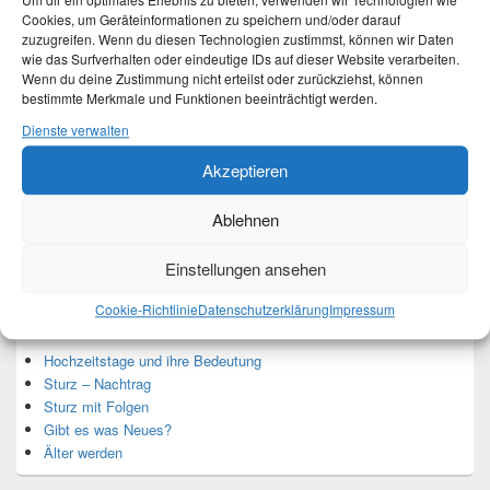
Um dir ein optimales Erlebnis zu bieten, verwenden wir Technologien wie
Cookies, um Geräteinformationen zu speichern und/oder darauf
zuzugreifen. Wenn du diesen Technologien zustimmst, können wir Daten
wie das Surfverhalten oder eindeutige IDs auf dieser Website verarbeiten.
Wenn du deine Zustimmung nicht erteilst oder zurückziehst, können
Ich bin Martina und Autorin dieses Blogs.
bestimmte Merkmale und Funktionen beeinträchtigt werden.
Mehr Infos unter About me.
Dienste verwalten
Akzeptieren
Translate:
Ablehnen
Einstellungen ansehen
Neueste Beiträge
Cookie-Richtlinie
Datenschutzerklärung
Impressum
Hochzeitstage und ihre Bedeutung
Sturz – Nachtrag
Sturz mit Folgen
Gibt es was Neues?
Älter werden