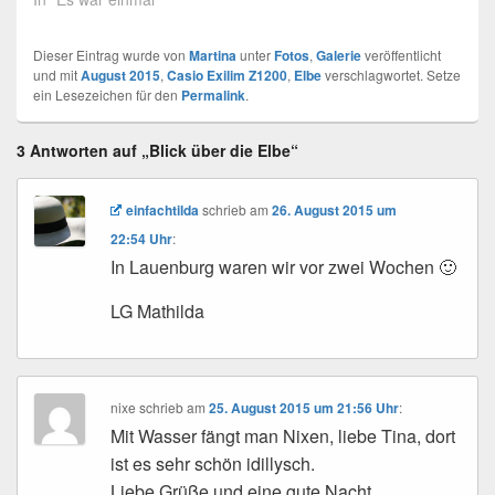
Dieser Eintrag wurde von
Martina
unter
Fotos
,
Galerie
veröffentlicht
und mit
August 2015
,
Casio Exilim Z1200
,
Elbe
verschlagwortet. Setze
ein Lesezeichen für den
Permalink
.
3 Antworten auf „Blick über die Elbe“
einfachtilda
schrieb
am
26. August 2015 um
22:54 Uhr
:
In Lauenburg waren wir vor zwei Wochen 🙂
LG Mathilda
nixe
schrieb
am
25. August 2015 um 21:56 Uhr
:
Mit Wasser fängt man Nixen, liebe Tina, dort
ist es sehr schön idillysch.
Liebe Grüße und eine gute Nacht