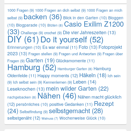
1000 Fragen
(9)
1000 Fragen an dich selbst
(9)
1000 Fragen an mich
backen
(36)
Blick in den Garten
(10)
Bloggen
selbst
(9)
Casio Exilim Z1200
(10)
Blogparade
(10)
Blüten
(8)
(33)
Die vier Jahreszeiten
(13)
Challenge
(9)
crochet
(9)
DIY
(61)
Do it yourself
(52)
Foto
(13)
Fotoprojekt
Es war einmal
(11)
Erinnerungen
(10)
2023
(13)
Fragen stellen
(9)
Fragen und Antworten
(9)
Fragen über
Garten
(19)
Glücksmomente
(11)
Fragen
(9)
Hamburg
(52)
Hamburg
Hamburger Garten
(8)
Häkeln
(18)
Oldenfelde
(11)
Happy moments
(12)
Ich sein
Leben
(14)
(9)
Ich selbst sein
(9)
Kennenlernen
(9)
mein wilder Garten
(22)
Leseknochen
(13)
Nähen
(46)
Nähen macht glücklich
nachgebacken
(8)
Rezept
(12)
positive Gedanken
(11)
persönliches
(10)
selbstgemacht
(28)
(24)
Selbstfindung
(9)
selbstgenäht
(12)
Wochenweise Glück
(10)
Walnuss
(7)