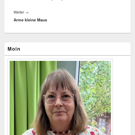
Weiter
→
Nächster
Arme kleine Maus
Beitrag:
Primärer
Moin
Seitenleisten-
Widgetbereich