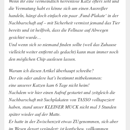
Wenn ihr eine vermeindlich herrenlose Katze öfters seht und
die Vermutung habt es könne sich um einen Ausreißer
handeln, hängt doch einfach ein paar ‚Fund-Plakate‘ in der
Nachbarschaft auf – mit Sicherheit vermisst jemand das Tier
bereits und ist heilfroh, dass die Fellnase auf Abwegen
gesichtet wurde…
Und wenn sich so niemand finden sollte (weil das Zuhause
vielleicht weiter entfernt als gedacht) kann man immer noch
den möglichen Chip auslesen lassen.
Warum ich diesen Artikel überhaupt schreibe?
Der ein oder andere hat’s bestimmt mitbekommen:
eine unserer Katzen kam 6 Tage nicht heim!
Nachdem wir hier einen Aufruf gestartet und zeitgleich die
Nachbarschaft mit Suchplakaten von TASSO volltapeziert
haben, stand unser KLEINER MUCK nicht mal 3 Stunden
später wieder auf der Matte.
Er hatte in der Zwischenzeit etwas ZUgenommen, sich aber
im Wesen derart verändert: ist kopfscheu, vollkommen