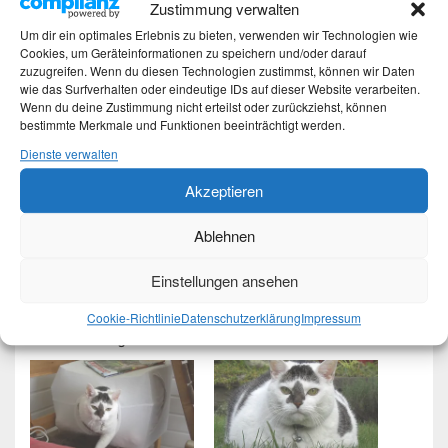
Zustimmung verwalten
Katzen-KLAU geht gar nicht !!!
Um dir ein optimales Erlebnis zu bieten, verwenden wir Technologien wie
Cookies, um Geräteinformationen zu speichern und/oder darauf
zuzugreifen. Wenn du diesen Technologien zustimmst, können wir Daten
wie das Surfverhalten oder eindeutige IDs auf dieser Website verarbeiten.
Teilen mit:
Wenn du deine Zustimmung nicht erteilst oder zurückziehst, können
bestimmte Merkmale und Funktionen beeinträchtigt werden.
WhatsApp
Mastodon
Dienste verwalten
Threads
E-Mail
Akzeptieren
Gefällt mir:
Ablehnen
Einstellungen ansehen
Cookie-Richtlinie
Datenschutzerklärung
Impressum
Ähnliche Beiträge