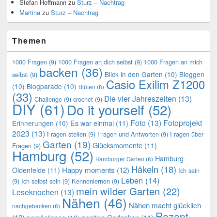
Stefan Hoffmann
zu
Sturz – Nachtrag
Martina
zu
Sturz – Nachtrag
Themen
1000 Fragen
(9)
1000 Fragen an dich selbst
(9)
1000 Fragen an mich
backen
(36)
Blick in den Garten
(10)
Bloggen
selbst
(9)
Casio Exilim Z1200
(10)
Blogparade
(10)
Blüten
(8)
(33)
Die vier Jahreszeiten
(13)
Challenge
(9)
crochet
(9)
DIY
(61)
Do it yourself
(52)
Foto
(13)
Fotoprojekt
Es war einmal
(11)
Erinnerungen
(10)
2023
(13)
Fragen stellen
(9)
Fragen und Antworten
(9)
Fragen über
Garten
(19)
Glücksmomente
(11)
Fragen
(9)
Hamburg
(52)
Hamburg
Hamburger Garten
(8)
Häkeln
(18)
Oldenfelde
(11)
Happy moments
(12)
Ich sein
Leben
(14)
(9)
Ich selbst sein
(9)
Kennenlernen
(9)
mein wilder Garten
(22)
Leseknochen
(13)
Nähen
(46)
Nähen macht glücklich
nachgebacken
(8)
Rezept