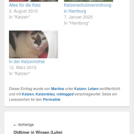
Alles für die Katz
Katzenschutzverordnung
3. August 2015
in Hamburg
In "Katzen"
7. Januar 2025
In "Hamburg"
In der Katzenhöhle
12. März 2015
In "Katzen"
Dieser Eintrag wurde von
Martina
unter
Katzen
,
Leben
veröffentlicht
und mit
Katzen
,
Katzenklau
,
reblogged
verschlagwortet. Setze ein
Lesezeichen für den
Permalink
.
Beitragsnavigation
←
Vorherige
Vorheriger
Oldtimer in Winsen (Luhe)
Beitrag: