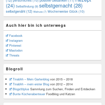
(12)
positive Gedanken
(11)
persönliches
(10)
selbstgemacht
(28)
(24)
Selbstfindung
(9)
selbstgenäht
(12)
Wochenweise Glück
(10)
Walnuss
(7)
Auch hier bin ich unterwegs
Facebook
Instagram
Pinterest
Mastodon
Threats
Blogroll
Tinabhh – Mein Gartenblog
von 2015 – 2018
Tinabhh – mein erster Blog
von 2012 – 2014
Blogs50plus
Sammlung zum Suchen, Finden und Entdecken
Bunte Küchenabenteuer
Foodblog und Katzen