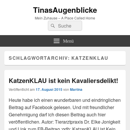
TinasAugenblicke
Mein Zuhause – A Place Called Home
Suchen
Suchen
nach:
Menü
SCHLAGWORTARCHIV:
KATZENKLAU
KatzenKLAU ist kein Kavaliersdelikt!
Veröffentlicht am
17. August 2015
von
Martina
Heute habe ich einen wunderbaren und eindringlichen
Beitrag auf Facebook gelesen. Und mit freundlicher
Genehmigung darf ich diesen Beitrag auch hier
veröffentlichen. Autor: Tierarztpraxis Dr. Elke Jonigkeit
und Link zum FB-Beitrag :gdh: KatzenKLAU ist Kein