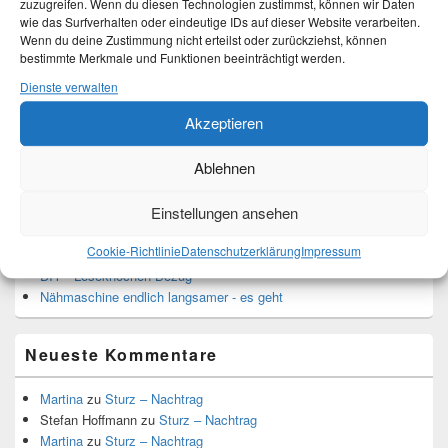
Älter werden
zuzugreifen. Wenn du diesen Technologien zustimmst, können wir Daten
wie das Surfverhalten oder eindeutige IDs auf dieser Website verarbeiten.
Wenn du deine Zustimmung nicht erteilst oder zurückziehst, können
Kategorien
bestimmte Merkmale und Funktionen beeinträchtigt werden.
Dienste verwalten
Kategorien
Akzeptieren
Top-Beiträge und Top-Seiten
Ablehnen
Einstellungen ansehen
Leseknochen-Banderole 2023
DIY - Projekt Kuscheldecke ist beendet
Cookie-Richtlinie
Datenschutzerklärung
Impressum
Leseknochen
DIY - Leseknochen-Bezug
Nähmaschine endlich langsamer - es geht
Neueste Kommentare
Martina
zu
Sturz – Nachtrag
Stefan Hoffmann
zu
Sturz – Nachtrag
Martina
zu
Sturz – Nachtrag