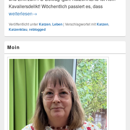
Kavaliersdelikt! Wöchentlich passiert es, dass
KatzenKLAU ist kein Kavaliersdelikt!
weiterlesen
→
Veröffentlicht unter
Katzen
,
Leben
|
Verschlagwortet mit
Katzen
,
Katzenklau
,
reblogged
Primärer
Moin
Seitenleisten-
Widgetbereich