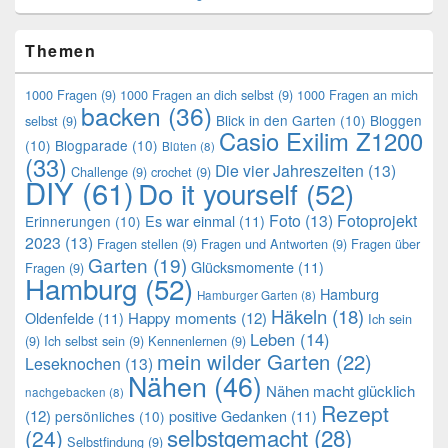
Themen
1000 Fragen
(9)
1000 Fragen an dich selbst
(9)
1000 Fragen an mich
backen
(36)
Blick in den Garten
(10)
Bloggen
selbst
(9)
Casio Exilim Z1200
(10)
Blogparade
(10)
Blüten
(8)
(33)
Die vier Jahreszeiten
(13)
Challenge
(9)
crochet
(9)
DIY
(61)
Do it yourself
(52)
Foto
(13)
Fotoprojekt
Es war einmal
(11)
Erinnerungen
(10)
2023
(13)
Fragen stellen
(9)
Fragen und Antworten
(9)
Fragen über
Garten
(19)
Glücksmomente
(11)
Fragen
(9)
Hamburg
(52)
Hamburg
Hamburger Garten
(8)
Häkeln
(18)
Oldenfelde
(11)
Happy moments
(12)
Ich sein
Leben
(14)
(9)
Ich selbst sein
(9)
Kennenlernen
(9)
mein wilder Garten
(22)
Leseknochen
(13)
Nähen
(46)
Nähen macht glücklich
nachgebacken
(8)
Rezept
(12)
positive Gedanken
(11)
persönliches
(10)
selbstgemacht
(28)
(24)
Selbstfindung
(9)