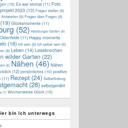
Foto
Es war einmal
(11)
ngen
(10)
projekt 2023
(13)
Fragen stellen
(9)
 Antworten
(9)
Fragen über Fragen
(9)
(19)
Glücksmomente
(11)
urg
(52)
Hamburger Garten
(8)
Oldenfelde
(11)
Happy moments
eln
(18)
Ich sein
(9)
Ich selbst sein
(9)
Leben
(14)
Leseknochen
nen
(9)
n wilder Garten
(22)
Nähen
(46)
Nähen
ken
(8)
cklich
(12)
positive
persönliches
(10)
Rezept
(24)
n
(11)
Selbstfindung
stgemacht
(28)
selbstgenäht
Wochenweise Glück
(10)
ss
(7)
ier bin ich unterwegs
k