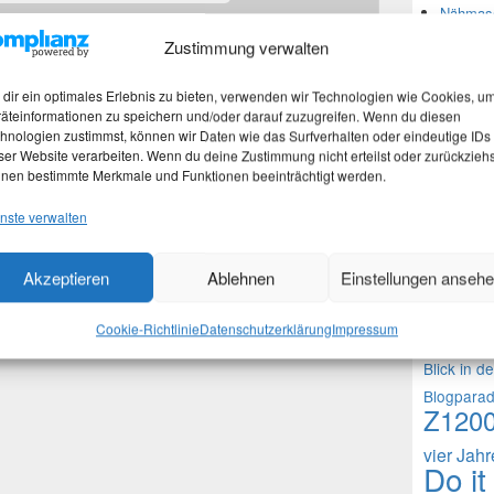
Nähmasc
Zustimmung verwalten
Neues
dir ein optimales Erlebnis zu bieten, verwenden wir Technologien wie Cookies, u
 in diesem Browser für meinen nächsten Kommentar
äteinformationen zu speichern und/oder darauf zuzugreifen. Wenn du diesen
hnologien zustimmst, können wir Daten wie das Surfverhalten oder eindeutige IDs
Martina
ser Website verarbeiten. Wenn du deine Zustimmung nicht erteilst oder zurückziehs
Stefan 
nen bestimmte Merkmale und Funktionen beeinträchtigt werden.
Martina
nste verwalten
Theme
Akzeptieren
Ablehnen
Einstellungen anseh
1000 Frag
Cookie-Richtlinie
Datenschutzerklärung
Impressum
Fragen an 
Blick in d
Blogpara
Z120
vier Jah
Do it