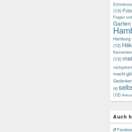
Erinneru
(13)
Foto
Fragen und
Garten
Hamb
Hamburg 
Häk
(12)
Kennenler
mei
(13)
nachgebac
macht glü
Gedanke
selb
(9)
(12)
Walnu
Auch h
Faceboo