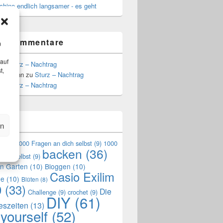
hine endlich langsamer - es geht
te Kommentare
m
 auf
zu
Sturz – Nachtrag
t,
Hoffmann
zu
Sturz – Nachtrag
zu
Sturz – Nachtrag
n
en
en
(9)
1000 Fragen an dich selbst
(9)
1000
backen
(36)
mich selbst
(9)
en Garten
(10)
Bloggen
(10)
Casio Exilim
de
(10)
Blüten
(8)
0
(33)
Die
Challenge
(9)
crochet
(9)
DIY
(61)
reszeiten
(13)
 yourself
(52)