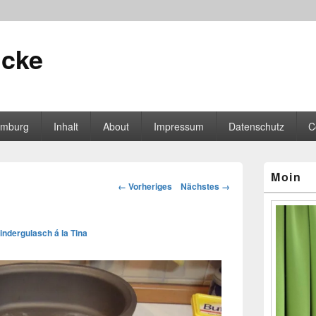
icke
mburg
Inhalt
About
Impressum
Datenschutz
C
Primärer
Moin
Seitenleisten
Bilder-
← Vorheriges
Nächstes →
Widgetberei
Navigation
indergulasch á la Tina