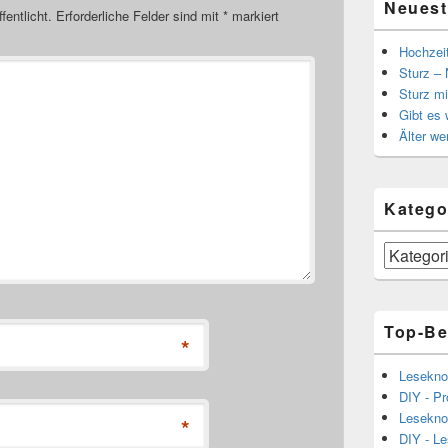
Neuest
fentlicht.
Erforderliche Felder sind mit
*
markiert
Hochzei
Sturz – 
Sturz mi
Gibt es
Älter we
Katego
Kategorien
Top-Be
*
Lesekno
DIY - Pr
Lesekno
*
DIY - L