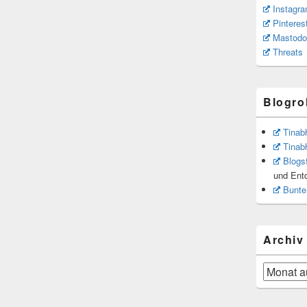
Instagr
Pinteres
Mastodo
Threats
Blogrol
Tinab
Tinab
Blogs
und Ent
Bunte
Archiv
Archiv