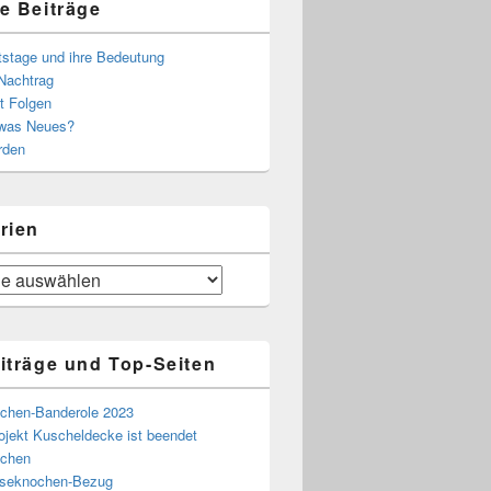
e Beiträge
tstage und ihre Bedeutung
Nachtrag
t Folgen
 was Neues?
rden
rien
iträge und Top-Seiten
chen-Banderole 2023
ojekt Kuscheldecke ist beendet
chen
eseknochen-Bezug