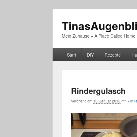
TinasAugenbl
Mein Zuhause – A Place Called Home
Primäres
Start
DIY
Rezepte
Ha
Menü
Rindergulasch
Veröffentlicht
16. Januar 2016
mit
×
in
R