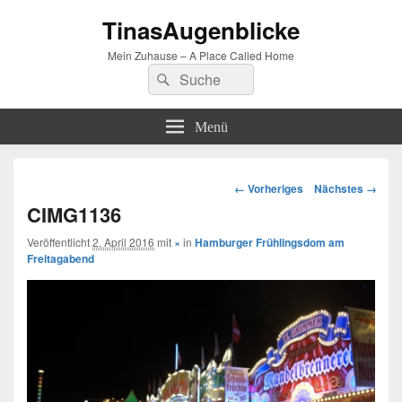
TinasAugenblicke
Mein Zuhause – A Place Called Home
Suchen
Suchen
nach:
Menü
Bilder-
← Vorheriges
Nächstes →
Navigation
CIMG1136
Veröffentlicht
2. April 2016
mit
×
in
Hamburger Frühlingsdom am
Freitagabend