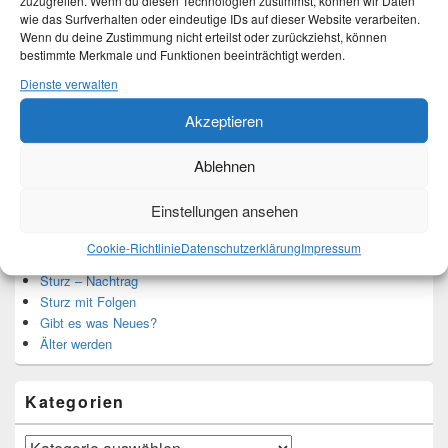
zuzugreifen. Wenn du diesen Technologien zustimmst, können wir Daten
Ich bin Martina und Autorin dieses Blogs.
wie das Surfverhalten oder eindeutige IDs auf dieser Website verarbeiten.
Mehr Infos unter About me.
Wenn du deine Zustimmung nicht erteilst oder zurückziehst, können
bestimmte Merkmale und Funktionen beeinträchtigt werden.
Dienste verwalten
Translate:
Akzeptieren
Ablehnen
Einstellungen ansehen
Neueste Beiträge
Cookie-Richtlinie
Datenschutzerklärung
Impressum
Hochzeitstage und ihre Bedeutung
Sturz – Nachtrag
Sturz mit Folgen
Gibt es was Neues?
Älter werden
Kategorien
Kategorien