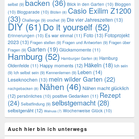
backen
(36)
Blick in den Garten
(10)
Bloggen
selbst
(9)
Casio Exilim Z1200
(10)
Blogparade
(10)
Blüten
(8)
(33)
Die vier Jahreszeiten
(13)
Challenge
(9)
crochet
(9)
DIY
(61)
Do it yourself
(52)
Foto
(13)
Fotoprojekt
Es war einmal
(11)
Erinnerungen
(10)
2023
(13)
Fragen stellen
(9)
Fragen und Antworten
(9)
Fragen über
Garten
(19)
Glücksmomente
(11)
Fragen
(9)
Hamburg
(52)
Hamburg
Hamburger Garten
(8)
Häkeln
(18)
Oldenfelde
(11)
Happy moments
(12)
Ich sein
Leben
(14)
(9)
Ich selbst sein
(9)
Kennenlernen
(9)
mein wilder Garten
(22)
Leseknochen
(13)
Nähen
(46)
Nähen macht glücklich
nachgebacken
(8)
Rezept
(12)
positive Gedanken
(11)
persönliches
(10)
selbstgemacht
(28)
(24)
Selbstfindung
(9)
selbstgenäht
(12)
Wochenweise Glück
(10)
Walnuss
(7)
Auch hier bin ich unterwegs