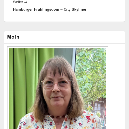
Weiter
→
Nächster
Hamburger Frühlingsdom – City Skyliner
Beitrag:
Primärer
Moin
Seitenleisten-
Widgetbereich