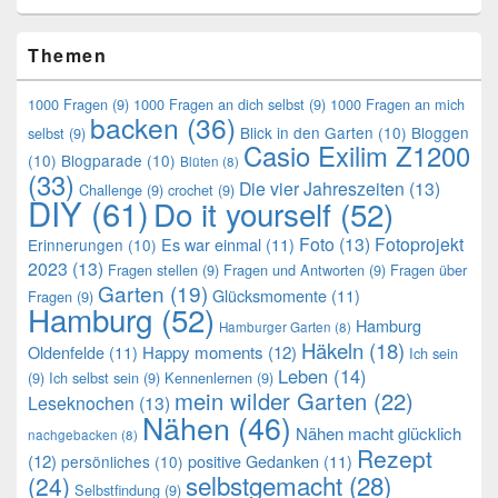
Themen
1000 Fragen
(9)
1000 Fragen an dich selbst
(9)
1000 Fragen an mich
backen
(36)
Blick in den Garten
(10)
Bloggen
selbst
(9)
Casio Exilim Z1200
(10)
Blogparade
(10)
Blüten
(8)
(33)
Die vier Jahreszeiten
(13)
Challenge
(9)
crochet
(9)
DIY
(61)
Do it yourself
(52)
Foto
(13)
Fotoprojekt
Es war einmal
(11)
Erinnerungen
(10)
2023
(13)
Fragen stellen
(9)
Fragen und Antworten
(9)
Fragen über
Garten
(19)
Glücksmomente
(11)
Fragen
(9)
Hamburg
(52)
Hamburg
Hamburger Garten
(8)
Häkeln
(18)
Oldenfelde
(11)
Happy moments
(12)
Ich sein
Leben
(14)
(9)
Ich selbst sein
(9)
Kennenlernen
(9)
mein wilder Garten
(22)
Leseknochen
(13)
Nähen
(46)
Nähen macht glücklich
nachgebacken
(8)
Rezept
(12)
positive Gedanken
(11)
persönliches
(10)
selbstgemacht
(28)
(24)
Selbstfindung
(9)