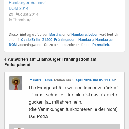
Hamburger Sommer
Bearbeitung (nur
DOM 2014
Gesichter unkenntlich
23. August 2014
gemacht und verkleinert)
In "Hamburg"
und mein Logo…
Dieser Eintrag wurde von
Martina
unter
Hamburg
,
Leben
veröffentlicht
und mit
Casio Exilim Z1200
,
Frühlingsdom
,
Hamburg
,
Hamburger
DOM
verschlagwortet. Setze ein Lesezeichen für den
Permalink
.
4 Antworten auf „Hamburger Frühlingsdom am
Freitagabend“
Petra Lemié
schrieb
am
3. April 2016 um 05:12 Uhr
:
Die Fahrgeschäfte werden immer verrückter
.. immer schneller.. für mich ist das nix mehr..
gucken ja.. mitfahren nein.
(die Verlinkungen funktionieren leider nicht)
LG, Petra