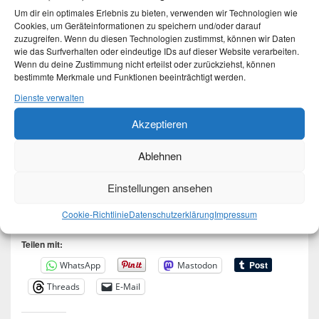
Nachzulesen sind diese und viele andere
Um dir ein optimales Erlebnis zu bieten, verwenden wir Technologien wie
Fahrgeschäfte auf
Hamburg.de
Cookies, um Geräteinformationen zu speichern und/oder darauf
zuzugreifen. Wenn du diesen Technologien zustimmst, können wir Daten
wie das Surfverhalten oder eindeutige IDs auf dieser Website verarbeiten.
Wenn du deine Zustimmung nicht erteilst oder zurückziehst, können
bestimmte Merkmale und Funktionen beeinträchtigt werden.
Dienste verwalten
Den 2. Teil dieses Abends könnt ihr
hier
nachlesen
Akzeptieren
und die Fotos anschauen.
City Skyliner
Das
Feuerwerk
war auch wieder ein Erlebnis und
Ablehnen
hier
anzusehen.
Einstellungen ansehen
Cookie-Richtlinie
Datenschutzerklärung
Impressum
Teilen mit:
WhatsApp
Mastodon
Threads
E-Mail