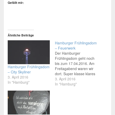
Gefällt mir:
Ähnliche Beiträge
Hamburger Frühlingsdom
– Feuerwerk
Der Hamburger
Frühlingsdom geht noch
bis zum 17.04.2016. Am
Hamburger Frühlingsdom
Freitagabend waren wir
– City Skyliner
dort. Super klasse klares
3. April 2016
Wetter, gute Laune und
3. April 2016
In "Hamburg"
die Knipse in der Hand.
In "Hamburg"
Ein kleiner Rundgang
fotografiert mit meiner
Casio Exilim Z1200.
Ohne Filter, mit
Automatikeinstellung,
ohne anschließende