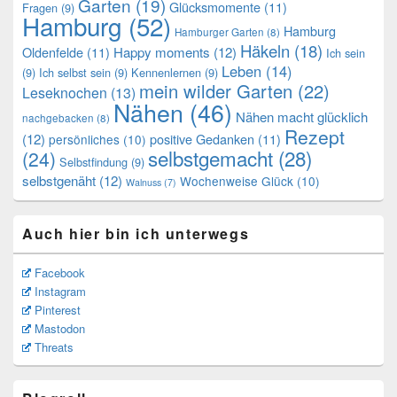
Garten
(19)
Glücksmomente
(11)
Fragen
(9)
Hamburg
(52)
Hamburg
Hamburger Garten
(8)
Häkeln
(18)
Oldenfelde
(11)
Happy moments
(12)
Ich sein
Leben
(14)
(9)
Ich selbst sein
(9)
Kennenlernen
(9)
mein wilder Garten
(22)
Leseknochen
(13)
Nähen
(46)
Nähen macht glücklich
nachgebacken
(8)
Rezept
(12)
positive Gedanken
(11)
persönliches
(10)
selbstgemacht
(28)
(24)
Selbstfindung
(9)
selbstgenäht
(12)
Wochenweise Glück
(10)
Walnuss
(7)
Auch hier bin ich unterwegs
Facebook
Instagram
Pinterest
Mastodon
Threats