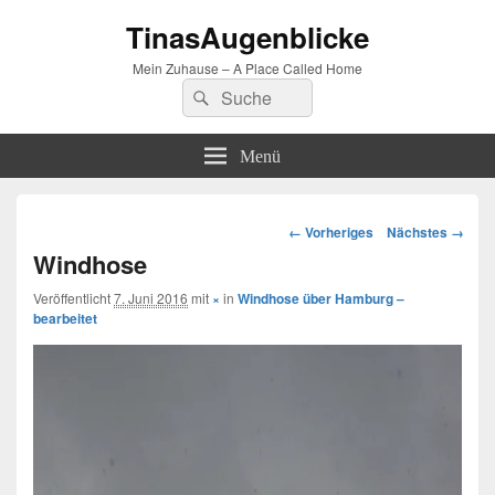
TinasAugenblicke
Mein Zuhause – A Place Called Home
Suchen
Suchen
nach:
Menü
Bilder-
← Vorheriges
Nächstes →
Navigation
Windhose
Veröffentlicht
7. Juni 2016
mit
×
in
Windhose über Hamburg –
bearbeitet