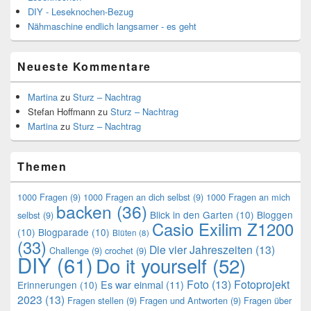
DIY - Leseknochen-Bezug
Nähmaschine endlich langsamer - es geht
Neueste Kommentare
Martina
zu
Sturz – Nachtrag
Stefan Hoffmann
zu
Sturz – Nachtrag
Martina
zu
Sturz – Nachtrag
Themen
1000 Fragen
(9)
1000 Fragen an dich selbst
(9)
1000 Fragen an mich
backen
(36)
Blick in den Garten
(10)
Bloggen
selbst
(9)
Casio Exilim Z1200
(10)
Blogparade
(10)
Blüten
(8)
(33)
Die vier Jahreszeiten
(13)
Challenge
(9)
crochet
(9)
DIY
(61)
Do it yourself
(52)
Foto
(13)
Fotoprojekt
Es war einmal
(11)
Erinnerungen
(10)
2023
(13)
Fragen stellen
(9)
Fragen und Antworten
(9)
Fragen über