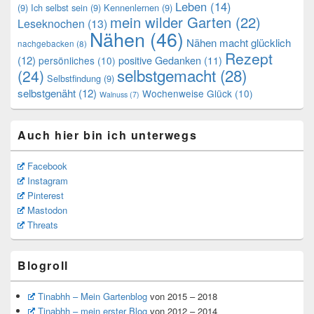
Leben
(14)
(9)
Ich selbst sein
(9)
Kennenlernen
(9)
mein wilder Garten
(22)
Leseknochen
(13)
Nähen
(46)
Nähen macht glücklich
nachgebacken
(8)
Rezept
(12)
positive Gedanken
(11)
persönliches
(10)
selbstgemacht
(28)
(24)
Selbstfindung
(9)
selbstgenäht
(12)
Wochenweise Glück
(10)
Walnuss
(7)
Auch hier bin ich unterwegs
Facebook
Instagram
Pinterest
Mastodon
Threats
Blogroll
Tinabhh – Mein Gartenblog
von 2015 – 2018
Tinabhh – mein erster Blog
von 2012 – 2014