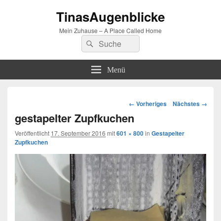
TinasAugenblicke
Mein Zuhause – A Place Called Home
Suchen
Suchen
nach:
Menü
Bilder-
← Vorheriges
Nächstes →
Navigation
gestapelter Zupfkuchen
Veröffentlicht
17. September 2016
mit
601 × 800
in
Gestapelter
Zupfkuchen