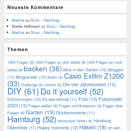
Neueste Kommentare
Martina
zu
Sturz – Nachtrag
Stefan Hoffmann
zu
Sturz – Nachtrag
Martina
zu
Sturz – Nachtrag
Themen
1000 Fragen
(9)
1000 Fragen an dich selbst
(9)
1000 Fragen an mich
backen
(36)
Blick in den Garten
(10)
Bloggen
selbst
(9)
Casio Exilim Z1200
(10)
Blogparade
(10)
Blüten
(8)
(33)
Die vier Jahreszeiten
(13)
Challenge
(9)
crochet
(9)
DIY
(61)
Do it yourself
(52)
Foto
(13)
Fotoprojekt
Es war einmal
(11)
Erinnerungen
(10)
2023
(13)
Fragen stellen
(9)
Fragen und Antworten
(9)
Fragen über
Garten
(19)
Glücksmomente
(11)
Fragen
(9)
Hamburg
(52)
Hamburg
Hamburger Garten
(8)
Häkeln
(18)
Oldenfelde
(11)
Happy moments
(12)
Ich sein