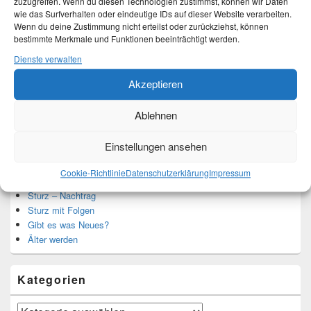
zuzugreifen. Wenn du diesen Technologien zustimmst, können wir Daten
Ich bin Martina und Autorin dieses Blogs.
wie das Surfverhalten oder eindeutige IDs auf dieser Website verarbeiten.
Mehr Infos unter About me.
Wenn du deine Zustimmung nicht erteilst oder zurückziehst, können
bestimmte Merkmale und Funktionen beeinträchtigt werden.
Dienste verwalten
Translate:
Akzeptieren
Ablehnen
Einstellungen ansehen
Neueste Beiträge
Cookie-Richtlinie
Datenschutzerklärung
Impressum
Hochzeitstage und ihre Bedeutung
Sturz – Nachtrag
Sturz mit Folgen
Gibt es was Neues?
Älter werden
Kategorien
Kategorien