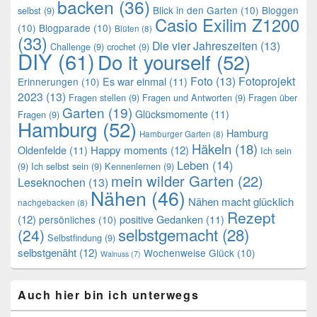
backen
(36)
Blick in den Garten
(10)
Bloggen
selbst
(9)
Casio Exilim Z1200
(10)
Blogparade
(10)
Blüten
(8)
(33)
Die vier Jahreszeiten
(13)
Challenge
(9)
crochet
(9)
DIY
(61)
Do it yourself
(52)
Foto
(13)
Fotoprojekt
Es war einmal
(11)
Erinnerungen
(10)
2023
(13)
Fragen stellen
(9)
Fragen und Antworten
(9)
Fragen über
Garten
(19)
Glücksmomente
(11)
Fragen
(9)
Hamburg
(52)
Hamburg
Hamburger Garten
(8)
Häkeln
(18)
Oldenfelde
(11)
Happy moments
(12)
Ich sein
Leben
(14)
(9)
Ich selbst sein
(9)
Kennenlernen
(9)
mein wilder Garten
(22)
Leseknochen
(13)
Nähen
(46)
Nähen macht glücklich
nachgebacken
(8)
Rezept
(12)
positive Gedanken
(11)
persönliches
(10)
selbstgemacht
(28)
(24)
Selbstfindung
(9)
selbstgenäht
(12)
Wochenweise Glück
(10)
Walnuss
(7)
Auch hier bin ich unterwegs