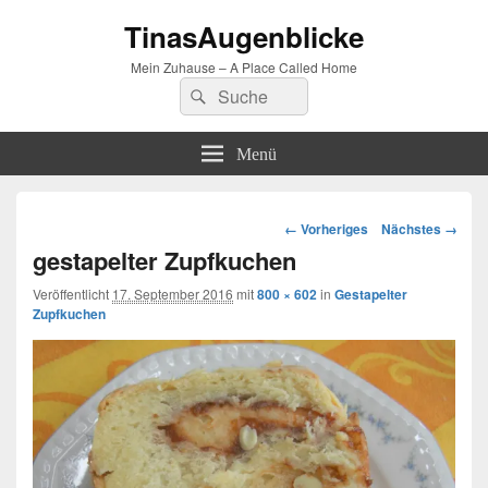
TinasAugenblicke
Mein Zuhause – A Place Called Home
Suchen
Suchen
nach:
Menü
Bilder-
← Vorheriges
Nächstes →
Navigation
gestapelter Zupfkuchen
Veröffentlicht
17. September 2016
mit
800 × 602
in
Gestapelter
Zupfkuchen