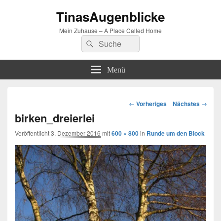
TinasAugenblicke
Mein Zuhause – A Place Called Home
Suchen
Suchen
nach:
Menü
Bilder-
← Vorheriges
Nächstes →
Navigation
birken_dreierlei
Veröffentlicht
3. Dezember 2016
mit
600 × 800
in
Runde um den Block