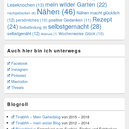
mein wilder Garten
(22)
Leseknochen
(13)
Nähen
(46)
Nähen macht glücklich
nachgebacken
(8)
Rezept
(12)
positive Gedanken
(11)
persönliches
(10)
selbstgemacht
(28)
(24)
Selbstfindung
(9)
selbstgenäht
(12)
Wochenweise Glück
(10)
Walnuss
(7)
Auch hier bin ich unterwegs
Facebook
Instagram
Pinterest
Mastodon
Threats
Blogroll
Tinabhh – Mein Gartenblog
von 2015 – 2018
Tinabhh – mein erster Blog
von 2012 – 2014
Blogs50plus
Sammlung zum Suchen, Finden und Entdecken