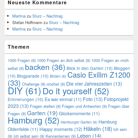
Neueste Kommentare
Martina
zu
Sturz – Nachtrag
Stefan Hoffmann
zu
Sturz – Nachtrag
Martina
zu
Sturz – Nachtrag
Themen
1000 Fragen
(9)
1000 Fragen an dich selbst
(9)
1000 Fragen an mich
backen
(36)
Blick in den Garten
(10)
Bloggen
selbst
(9)
Casio Exilim Z1200
(10)
Blogparade
(10)
Blüten
(8)
(33)
Die vier Jahreszeiten
(13)
Challenge
(9)
crochet
(9)
DIY
(61)
Do it yourself
(52)
Foto
(13)
Fotoprojekt
Es war einmal
(11)
Erinnerungen
(10)
2023
(13)
Fragen stellen
(9)
Fragen und Antworten
(9)
Fragen über
Garten
(19)
Glücksmomente
(11)
Fragen
(9)
Hamburg
(52)
Hamburg
Hamburger Garten
(8)
Häkeln
(18)
Oldenfelde
(11)
Happy moments
(12)
Ich sein
Leben
(14)
(9)
Ich selbst sein
(9)
Kennenlernen
(9)