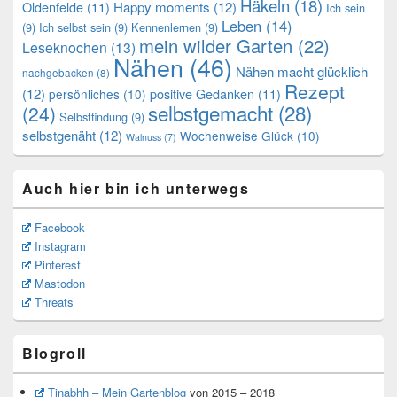
Häkeln
(18)
Oldenfelde
(11)
Happy moments
(12)
Ich sein
Leben
(14)
(9)
Ich selbst sein
(9)
Kennenlernen
(9)
mein wilder Garten
(22)
Leseknochen
(13)
Nähen
(46)
Nähen macht glücklich
nachgebacken
(8)
Rezept
(12)
positive Gedanken
(11)
persönliches
(10)
selbstgemacht
(28)
(24)
Selbstfindung
(9)
selbstgenäht
(12)
Wochenweise Glück
(10)
Walnuss
(7)
Auch hier bin ich unterwegs
Facebook
Instagram
Pinterest
Mastodon
Threats
Blogroll
Tinabhh – Mein Gartenblog
von 2015 – 2018