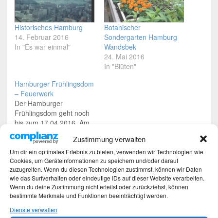
Historisches Hamburg
Botanischer
14. Februar 2016
Sondergarten Hamburg
In "Es war einmal"
Wandsbek
24. Mai 2016
In "Blüten"
Hamburger Frühlingsdom
– Feuerwerk
Der Hamburger
Frühlingsdom geht noch
bis zum 17.04.2016. Am
Freitagabend waren wir
Zustimmung verwalten
dort. Super klasse klares
Wetter, gute Laune und
3. April 2016
Um dir ein optimales Erlebnis zu bieten, verwenden wir Technologien wie
Cookies, um Geräteinformationen zu speichern und/oder darauf
die Knipse in der Hand.
In "Hamburg"
zuzugreifen. Wenn du diesen Technologien zustimmst, können wir Daten
Ein kleiner Rundgang
wie das Surfverhalten oder eindeutige IDs auf dieser Website verarbeiten.
fotografiert mit meiner
Dieser Eintrag wurde von
Martina
unter
Allgemeines
,
Hamburg
Wenn du deine Zustimmung nicht erteilst oder zurückziehst, können
Casio Exilim Z1200.
veröffentlicht und mit
Casio Exilim Z1200
,
Dezember 2016
,
Frische
bestimmte Merkmale und Funktionen beeinträchtigt werden.
Ohne Filter, mit
Luft
,
Hamburg
,
Runde um den Block
,
Spaziergang
verschlagwortet.
Dienste verwalten
Automatikeinstellung,
Setze ein Lesezeichen für den
Permalink
.