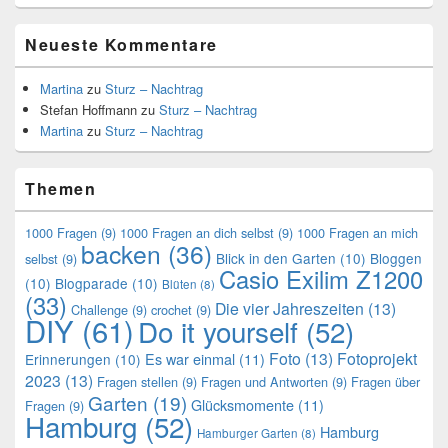
Neueste Kommentare
Martina
zu
Sturz – Nachtrag
Stefan Hoffmann
zu
Sturz – Nachtrag
Martina
zu
Sturz – Nachtrag
Themen
1000 Fragen
(9)
1000 Fragen an dich selbst
(9)
1000 Fragen an mich
backen
(36)
Blick in den Garten
(10)
Bloggen
selbst
(9)
Casio Exilim Z1200
(10)
Blogparade
(10)
Blüten
(8)
(33)
Die vier Jahreszeiten
(13)
Challenge
(9)
crochet
(9)
DIY
(61)
Do it yourself
(52)
Foto
(13)
Fotoprojekt
Es war einmal
(11)
Erinnerungen
(10)
2023
(13)
Fragen stellen
(9)
Fragen und Antworten
(9)
Fragen über
Garten
(19)
Glücksmomente
(11)
Fragen
(9)
Hamburg
(52)
Hamburg
Hamburger Garten
(8)