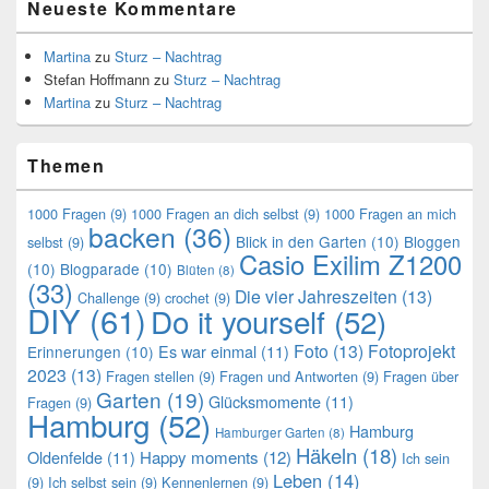
Neueste Kommentare
Martina
zu
Sturz – Nachtrag
Stefan Hoffmann
zu
Sturz – Nachtrag
Martina
zu
Sturz – Nachtrag
Themen
1000 Fragen
(9)
1000 Fragen an dich selbst
(9)
1000 Fragen an mich
backen
(36)
Blick in den Garten
(10)
Bloggen
selbst
(9)
Casio Exilim Z1200
(10)
Blogparade
(10)
Blüten
(8)
(33)
Die vier Jahreszeiten
(13)
Challenge
(9)
crochet
(9)
DIY
(61)
Do it yourself
(52)
Foto
(13)
Fotoprojekt
Es war einmal
(11)
Erinnerungen
(10)
2023
(13)
Fragen stellen
(9)
Fragen und Antworten
(9)
Fragen über
Garten
(19)
Glücksmomente
(11)
Fragen
(9)
Hamburg
(52)
Hamburg
Hamburger Garten
(8)
Häkeln
(18)
Oldenfelde
(11)
Happy moments
(12)
Ich sein
Leben
(14)
(9)
Ich selbst sein
(9)
Kennenlernen
(9)