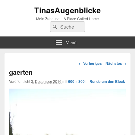
TinasAugenblicke
Mein Zuhause – A Place Called Home
Suchen
Suchen
nach:
Menü
Bilder-
← Vorheriges
Nächstes →
Navigation
gaerten
Veröffentlicht
3. Dezember 2016
mit
600 × 800
in
Runde um den Block