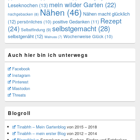
mein wilder Garten
(22)
Leseknochen
(13)
Nähen
(46)
Nähen macht glücklich
nachgebacken
(8)
Rezept
(12)
positive Gedanken
(11)
persönliches
(10)
selbstgemacht
(28)
(24)
Selbstfindung
(9)
selbstgenäht
(12)
Wochenweise Glück
(10)
Walnuss
(7)
Auch hier bin ich unterwegs
Facebook
Instagram
Pinterest
Mastodon
Threats
Blogroll
Tinabhh – Mein Gartenblog
von 2015 – 2018
Tinabhh – mein erster Blog
von 2012 – 2014
Blogs50plus
Sammlung zum Suchen, Finden und Entdecken