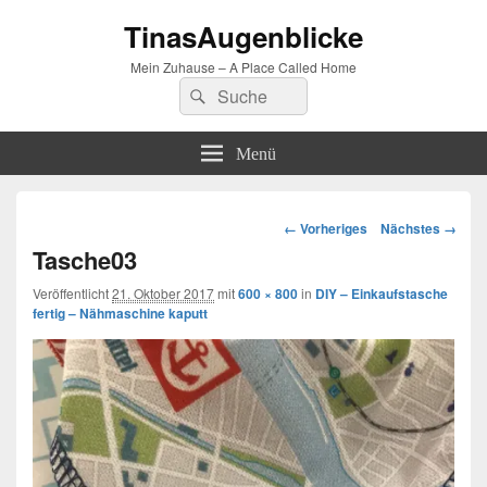
TinasAugenblicke
Mein Zuhause – A Place Called Home
Suchen
Suchen
nach:
Menü
Bilder-
← Vorheriges
Nächstes →
Navigation
Tasche03
Veröffentlicht
21. Oktober 2017
mit
600 × 800
in
DIY – Einkaufstasche
fertig – Nähmaschine kaputt