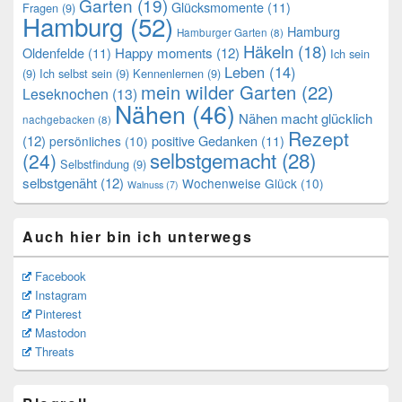
Garten
(19)
Glücksmomente
(11)
Fragen
(9)
Hamburg
(52)
Hamburg
Hamburger Garten
(8)
Häkeln
(18)
Oldenfelde
(11)
Happy moments
(12)
Ich sein
Leben
(14)
(9)
Ich selbst sein
(9)
Kennenlernen
(9)
mein wilder Garten
(22)
Leseknochen
(13)
Nähen
(46)
Nähen macht glücklich
nachgebacken
(8)
Rezept
(12)
positive Gedanken
(11)
persönliches
(10)
selbstgemacht
(28)
(24)
Selbstfindung
(9)
selbstgenäht
(12)
Wochenweise Glück
(10)
Walnuss
(7)
Auch hier bin ich unterwegs
Facebook
Instagram
Pinterest
Mastodon
Threats