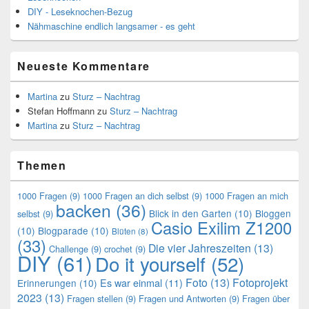
DIY - Leseknochen-Bezug
Nähmaschine endlich langsamer - es geht
Neueste Kommentare
Martina
zu
Sturz – Nachtrag
Stefan Hoffmann
zu
Sturz – Nachtrag
Martina
zu
Sturz – Nachtrag
Themen
1000 Fragen
(9)
1000 Fragen an dich selbst
(9)
1000 Fragen an mich
backen
(36)
Blick in den Garten
(10)
Bloggen
selbst
(9)
Casio Exilim Z1200
(10)
Blogparade
(10)
Blüten
(8)
(33)
Die vier Jahreszeiten
(13)
Challenge
(9)
crochet
(9)
DIY
(61)
Do it yourself
(52)
Foto
(13)
Fotoprojekt
Es war einmal
(11)
Erinnerungen
(10)
2023
(13)
Fragen stellen
(9)
Fragen und Antworten
(9)
Fragen über