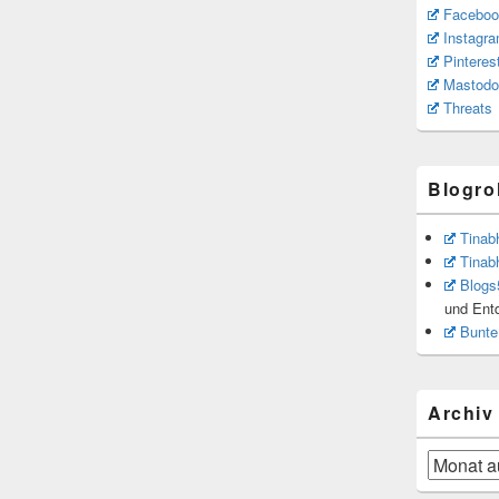
Faceboo
Instagr
Pinteres
Mastodo
Threats
Blogrol
Tinab
Tinab
Blogs
und Ent
Bunte
Archiv
Archiv