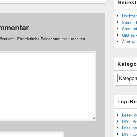
Neuest
Hochzei
Sturz – 
ommentar
Sturz mi
Gibt es
fentlicht.
Erforderliche Felder sind mit
*
markiert
Älter we
Katego
Kategorien
Top-Be
Lesekno
DIY - Pr
Lesekno
DIY - L