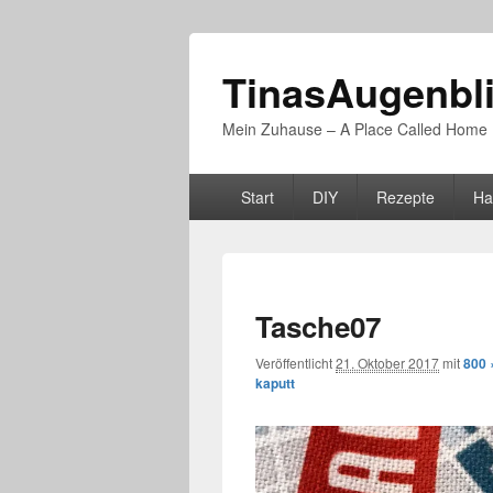
TinasAugenbl
Mein Zuhause – A Place Called Home
Primäres
Start
DIY
Rezepte
Ha
Menü
Tasche07
Veröffentlicht
21. Oktober 2017
mit
800 
kaputt