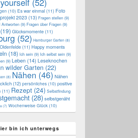
 yourself
(52)
Foto
Es war einmal
(11)
ngen
(10)
projekt 2023
(13)
Fragen stellen
(9)
 Antworten
(9)
Fragen über Fragen
(9)
(19)
Glücksmomente
(11)
urg
(52)
Hamburger Garten
(8)
Oldenfelde
(11)
Happy moments
eln
(18)
Ich sein
(9)
Ich selbst sein
(9)
Leben
(14)
Leseknochen
nen
(9)
n wilder Garten
(22)
Nähen
(46)
Nähen
ken
(8)
cklich
(12)
positive
persönliches
(10)
Rezept
(24)
n
(11)
Selbstfindung
stgemacht
(28)
selbstgenäht
Wochenweise Glück
(10)
ss
(7)
ier bin ich unterwegs