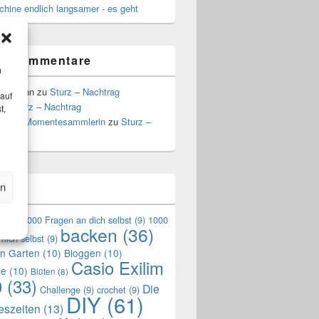
hine endlich langsamer - es geht
te Kommentare
m
Hoffmann
zu
Sturz – Nachtrag
 auf
zu
Sturz – Nachtrag
t,
a, die Momentesammlerin
zu
Sturz –
g
en
n
en
(9)
1000 Fragen an dich selbst
(9)
1000
backen
(36)
mich selbst
(9)
en Garten
(10)
Bloggen
(10)
Casio Exilim
de
(10)
Blüten
(8)
0
(33)
Die
Challenge
(9)
crochet
(9)
DIY
(61)
reszeiten
(13)