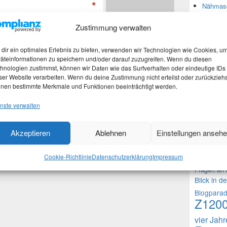
*
Nähmasc
Zustimmung verwalten
Neues
*
dir ein optimales Erlebnis zu bieten, verwenden wir Technologien wie Cookies, u
äteinformationen zu speichern und/oder darauf zuzugreifen. Wenn du diesen
Stefan 
hnologien zustimmst, können wir Daten wie das Surfverhalten oder eindeutige IDs
Martina
ser Website verarbeiten. Wenn du deine Zustimmung nicht erteilst oder zurückziehs
Marth
nen bestimmte Merkmale und Funktionen beeinträchtigt werden.
Nachtra
 in diesem Browser für meinen nächsten Kommentar
nste verwalten
Akzeptieren
Ablehnen
Einstellungen anseh
Theme
1000 Frag
Cookie-Richtlinie
Datenschutzerklärung
Impressum
Fragen an 
Blick in d
Blogpara
Z120
vier Jah