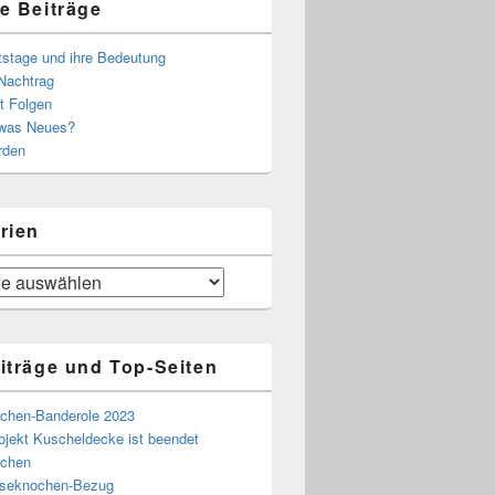
e Beiträge
tstage und ihre Bedeutung
Nachtrag
t Folgen
 was Neues?
rden
rien
iträge und Top-Seiten
chen-Banderole 2023
ojekt Kuscheldecke ist beendet
chen
eseknochen-Bezug