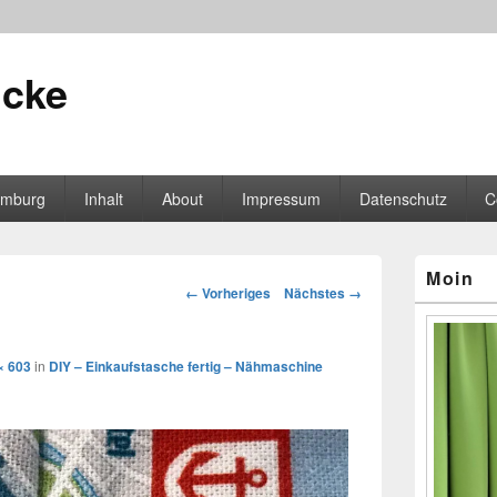
icke
mburg
Inhalt
About
Impressum
Datenschutz
C
Primärer
Moin
Seitenleisten
Bilder-
← Vorheriges
Nächstes →
Widgetberei
Navigation
× 603
in
DIY – Einkaufstasche fertig – Nähmaschine