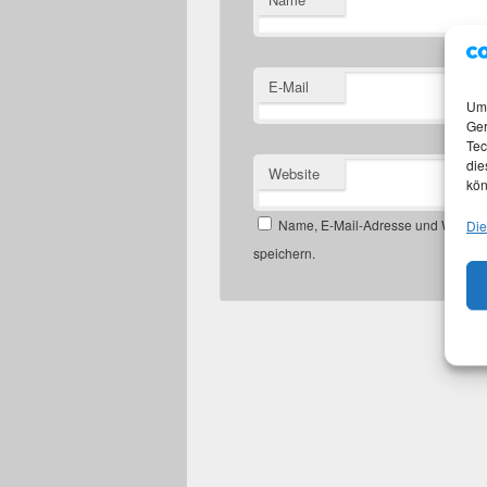
E-Mail
Um 
Ger
Tec
die
Website
kön
Name, E-Mail-Adresse und Website
Die
speichern.