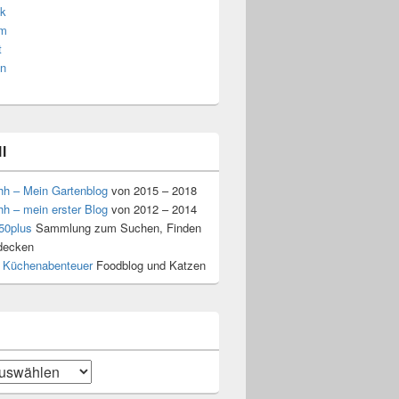
k
am
t
n
l
hh – Mein Gartenblog
von 2015 – 2018
hh – mein erster Blog
von 2012 – 2014
50plus
Sammlung zum Suchen, Finden
decken
 Küchenabenteuer
Foodblog und Katzen