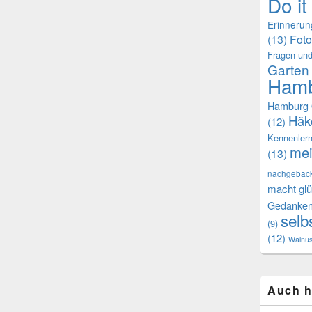
Do it
Erinneru
(13)
Foto
Fragen und
Garten
Hamb
Hamburg 
Häk
(12)
Kennenler
mei
(13)
nachgebac
macht glü
Gedanke
selb
(9)
(12)
Walnu
Auch h