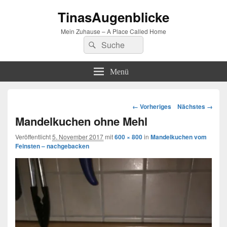
TinasAugenblicke
Mein Zuhause – A Place Called Home
Suchen
Suchen
nach:
Menü
Bilder-
← Vorheriges
Nächstes →
Navigation
Mandelkuchen ohne Mehl
Veröffentlicht
5. November 2017
mit
600 × 800
in
Mandelkuchen vom
Feinsten – nachgebacken