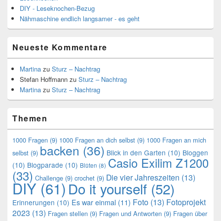
DIY - Leseknochen-Bezug
Nähmaschine endlich langsamer - es geht
Neueste Kommentare
Martina
zu
Sturz – Nachtrag
Stefan Hoffmann
zu
Sturz – Nachtrag
Martina
zu
Sturz – Nachtrag
Themen
1000 Fragen
(9)
1000 Fragen an dich selbst
(9)
1000 Fragen an mich
backen
(36)
Blick in den Garten
(10)
Bloggen
selbst
(9)
Casio Exilim Z1200
(10)
Blogparade
(10)
Blüten
(8)
(33)
Die vier Jahreszeiten
(13)
Challenge
(9)
crochet
(9)
DIY
(61)
Do it yourself
(52)
Foto
(13)
Fotoprojekt
Es war einmal
(11)
Erinnerungen
(10)
2023
(13)
Fragen stellen
(9)
Fragen und Antworten
(9)
Fragen über