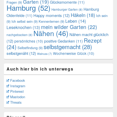
Garten
(19)
Glücksmomente
(11)
Fragen
(9)
Hamburg
(52)
Hamburg
Hamburger Garten
(8)
Häkeln
(18)
Oldenfelde
(11)
Happy moments
(12)
Ich sein
Leben
(14)
(9)
Ich selbst sein
(9)
Kennenlernen
(9)
mein wilder Garten
(22)
Leseknochen
(13)
Nähen
(46)
Nähen macht glücklich
nachgebacken
(8)
Rezept
(12)
positive Gedanken
(11)
persönliches
(10)
selbstgemacht
(28)
(24)
Selbstfindung
(9)
selbstgenäht
(12)
Wochenweise Glück
(10)
Walnuss
(7)
Auch hier bin ich unterwegs
Facebook
Instagram
Pinterest
Mastodon
Threats