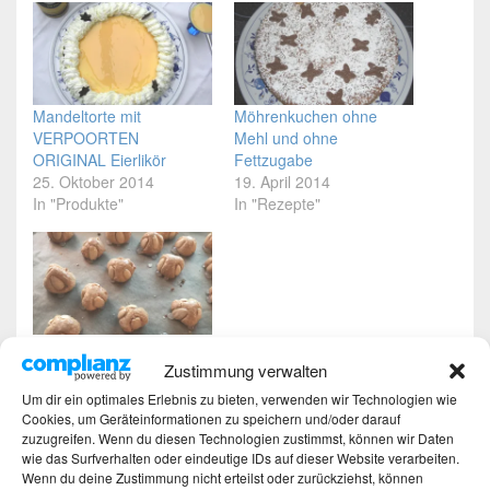
Mandeltorte mit
Möhrenkuchen ohne
VERPOORTEN
Mehl und ohne
ORIGINAL Eierlikör
Fettzugabe
25. Oktober 2014
19. April 2014
In "Produkte"
In "Rezepte"
Bethmännchen –
schmecken auch nach
Zustimmung verwalten
Weihnachten
Um dir ein optimales Erlebnis zu bieten, verwenden wir Technologien wie
21. Januar 2018
Cookies, um Geräteinformationen zu speichern und/oder darauf
In "Rezepte"
zuzugreifen. Wenn du diesen Technologien zustimmst, können wir Daten
wie das Surfverhalten oder eindeutige IDs auf dieser Website verarbeiten.
Wenn du deine Zustimmung nicht erteilst oder zurückziehst, können
Dieser Eintrag wurde von
Martina
unter
Rezepte
veröffentlicht und mit