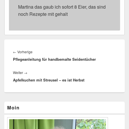
Martina das gaub ich sofort 8 Eier, das sind
noch Rezepte mit gehalt
Beitragsnavigation
←
Vorherige
Vorheriger
Pflegeanleitung für handbemalte Seidentücher
Beitrag:
Weiter
→
Nächster
Apfelkuchen mit Streusel – es ist Herbst
Beitrag:
Primärer
Moin
Seitenleisten-
Widgetbereich