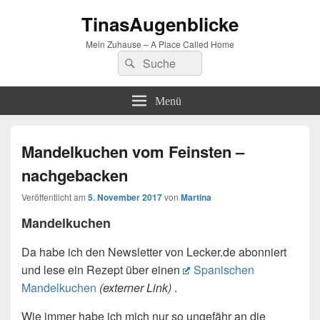
TinasAugenblicke
Mein Zuhause – A Place Called Home
Suchen
Suchen
nach:
Menü
Mandelkuchen vom Feinsten –
nachgebacken
Veröffentlicht am
5. November 2017
von
Martina
Mandelkuchen
Da habe ich den Newsletter von Lecker.de abonniert
und lese ein Rezept über einen
Spanischen
Mandelkuchen
(externer Link)
.
Wie immer habe ich mich nur so ungefähr an die