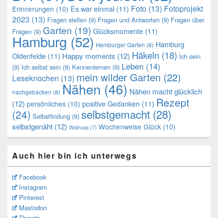
Foto
(13)
Fotoprojekt
Es war einmal
(11)
Erinnerungen
(10)
2023
(13)
Fragen stellen
(9)
Fragen und Antworten
(9)
Fragen über
Garten
(19)
Glücksmomente
(11)
Fragen
(9)
Hamburg
(52)
Hamburg
Hamburger Garten
(8)
Häkeln
(18)
Oldenfelde
(11)
Happy moments
(12)
Ich sein
Leben
(14)
(9)
Ich selbst sein
(9)
Kennenlernen
(9)
mein wilder Garten
(22)
Leseknochen
(13)
Nähen
(46)
Nähen macht glücklich
nachgebacken
(8)
Rezept
(12)
positive Gedanken
(11)
persönliches
(10)
selbstgemacht
(28)
(24)
Selbstfindung
(9)
selbstgenäht
(12)
Wochenweise Glück
(10)
Walnuss
(7)
Auch hier bin ich unterwegs
Facebook
Instagram
Pinterest
Mastodon
Threats