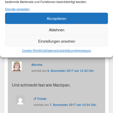
bestimmte Merkmale und Funktionen beeinträchtigt werden.
backen
,
Kuchen
,
Mandelkuchen
,
Mandeln
,
nachgebacken
,
ohne
Mehl
,
Rezept
verschlagwortet. Setze ein Lesezeichen für den
Dienste verwalten
Permalink
.
Akzeptieren
3 Antworten auf „Mandelkuchen vom Feinsten –
Ablehnen
nachgebacken“
Einstellungen ansehen
Frieda
schrieb
am
5. November 2017 um 16:34 Uhr
:
Und ganz ohne Mehl, dafür 8 Eier.
Cookie-Richtlinie
Datenschutzerklärung
Impressum
Martina
schrieb
am
6. November 2017 um 12:42 Uhr
:
Und schmeckt fast wie Marzipan.
Frieda
schrieb
am
7. November 2017 um 10:34 Uhr
: