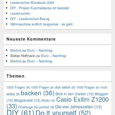
Leseknochen-Banderole 2023
DIY - Projekt Kuscheldecke ist beendet
Leseknochen
DIY - Leseknochen-Bezug
Nähmaschine endlich langsamer - es geht
Neueste Kommentare
Martina
zu
Sturz – Nachtrag
Stefan Hoffmann
zu
Sturz – Nachtrag
Martina
zu
Sturz – Nachtrag
Themen
1000 Fragen
(9)
1000 Fragen an dich selbst
(9)
1000 Fragen an mich
backen
(36)
Blick in den Garten
(10)
Bloggen
selbst
(9)
Casio Exilim Z1200
(10)
Blogparade
(10)
Blüten
(8)
(33)
Die vier Jahreszeiten
(13)
Challenge
(9)
crochet
(9)
DIY
(61)
Do it yourself
(52)