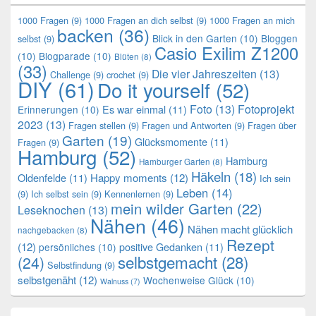
1000 Fragen
(9)
1000 Fragen an dich selbst
(9)
1000 Fragen an mich
backen
(36)
Blick in den Garten
(10)
Bloggen
selbst
(9)
Casio Exilim Z1200
(10)
Blogparade
(10)
Blüten
(8)
(33)
Die vier Jahreszeiten
(13)
Challenge
(9)
crochet
(9)
DIY
(61)
Do it yourself
(52)
Foto
(13)
Fotoprojekt
Es war einmal
(11)
Erinnerungen
(10)
2023
(13)
Fragen stellen
(9)
Fragen und Antworten
(9)
Fragen über
Garten
(19)
Glücksmomente
(11)
Fragen
(9)
Hamburg
(52)
Hamburg
Hamburger Garten
(8)
Häkeln
(18)
Oldenfelde
(11)
Happy moments
(12)
Ich sein
Leben
(14)
(9)
Ich selbst sein
(9)
Kennenlernen
(9)
mein wilder Garten
(22)
Leseknochen
(13)
Nähen
(46)
Nähen macht glücklich
nachgebacken
(8)
Rezept
(12)
positive Gedanken
(11)
persönliches
(10)
selbstgemacht
(28)
(24)
Selbstfindung
(9)
selbstgenäht
(12)
Wochenweise Glück
(10)
Walnuss
(7)