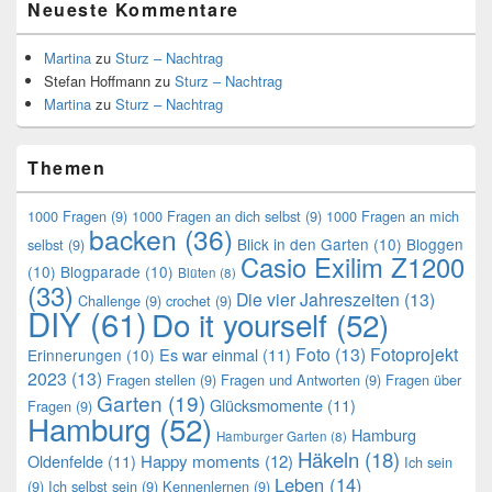
Neueste Kommentare
Martina
zu
Sturz – Nachtrag
Stefan Hoffmann
zu
Sturz – Nachtrag
Martina
zu
Sturz – Nachtrag
Themen
1000 Fragen
(9)
1000 Fragen an dich selbst
(9)
1000 Fragen an mich
backen
(36)
Blick in den Garten
(10)
Bloggen
selbst
(9)
Casio Exilim Z1200
(10)
Blogparade
(10)
Blüten
(8)
(33)
Die vier Jahreszeiten
(13)
Challenge
(9)
crochet
(9)
DIY
(61)
Do it yourself
(52)
Foto
(13)
Fotoprojekt
Es war einmal
(11)
Erinnerungen
(10)
2023
(13)
Fragen stellen
(9)
Fragen und Antworten
(9)
Fragen über
Garten
(19)
Glücksmomente
(11)
Fragen
(9)
Hamburg
(52)
Hamburg
Hamburger Garten
(8)
Häkeln
(18)
Oldenfelde
(11)
Happy moments
(12)
Ich sein
Leben
(14)
(9)
Ich selbst sein
(9)
Kennenlernen
(9)