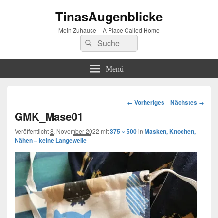
TinasAugenblicke
Mein Zuhause – A Place Called Home
Suchen
Suchen
nach:
Menü
Bilder-
← Vorheriges
Nächstes →
Navigation
GMK_Mase01
Veröffentlicht
8. November 2022
mit
375 × 500
in
Masken, Knochen,
Nähen – keine Langeweile