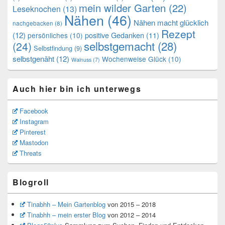
mein wilder Garten
(22)
Leseknochen
(13)
Nähen
(46)
Nähen macht glücklich
nachgebacken
(8)
Rezept
(12)
positive Gedanken
(11)
persönliches
(10)
selbstgemacht
(28)
(24)
Selbstfindung
(9)
selbstgenäht
(12)
Wochenweise Glück
(10)
Walnuss
(7)
Auch hier bin ich unterwegs
Facebook
Instagram
Pinterest
Mastodon
Threats
Blogroll
Tinabhh – Mein Gartenblog
von 2015 – 2018
Tinabhh – mein erster Blog
von 2012 – 2014