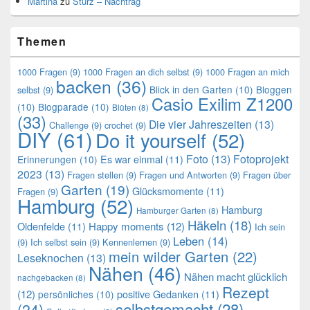
Martina
zu
Sturz – Nachtrag
Themen
1000 Fragen
(9)
1000 Fragen an dich selbst
(9)
1000 Fragen an mich
backen
(36)
Blick in den Garten
(10)
Bloggen
selbst
(9)
Casio Exilim Z1200
(10)
Blogparade
(10)
Blüten
(8)
(33)
Die vier Jahreszeiten
(13)
Challenge
(9)
crochet
(9)
DIY
(61)
Do it yourself
(52)
Foto
(13)
Fotoprojekt
Es war einmal
(11)
Erinnerungen
(10)
2023
(13)
Fragen stellen
(9)
Fragen und Antworten
(9)
Fragen über
Garten
(19)
Glücksmomente
(11)
Fragen
(9)
Hamburg
(52)
Hamburg
Hamburger Garten
(8)
Häkeln
(18)
Oldenfelde
(11)
Happy moments
(12)
Ich sein
Leben
(14)
(9)
Ich selbst sein
(9)
Kennenlernen
(9)
mein wilder Garten
(22)
Leseknochen
(13)
Nähen
(46)
Nähen macht glücklich
nachgebacken
(8)
Rezept
(12)
positive Gedanken
(11)
persönliches
(10)
selbstgemacht
(28)
(24)