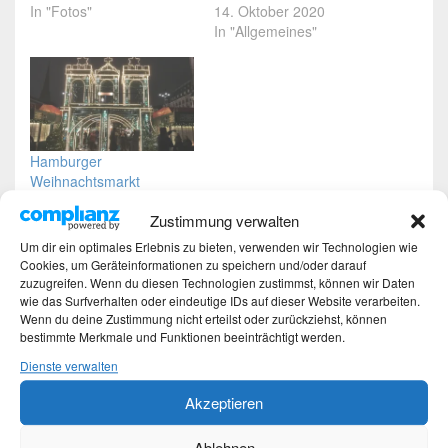
In "Fotos"
14. Oktober 2020
In "Allgemeines"
Hamburger
Weihnachtsmarkt
12. Dezember 2017
Zustimmung verwalten
In "Fotos"
Um dir ein optimales Erlebnis zu bieten, verwenden wir Technologien wie
Cookies, um Geräteinformationen zu speichern und/oder darauf
Dieser Eintrag wurde von
Martina
unter
Allgemeines
veröffentlicht und
zuzugreifen. Wenn du diesen Technologien zustimmst, können wir Daten
mit
Hamburg
,
Hamburger Rathaus
,
Löwen
,
Wächter
verschlagwortet.
wie das Surfverhalten oder eindeutige IDs auf dieser Website verarbeiten.
Setze ein Lesezeichen für den
Permalink
.
Wenn du deine Zustimmung nicht erteilst oder zurückziehst, können
bestimmte Merkmale und Funktionen beeinträchtigt werden.
Dienste verwalten
Beitragsnavigation
←
Vorherige
Vorheriger
Akzeptieren
Kunst in Hamburg – Alter Wall – „Gesellschaftsspiegel“
Beitrag:
Ablehnen