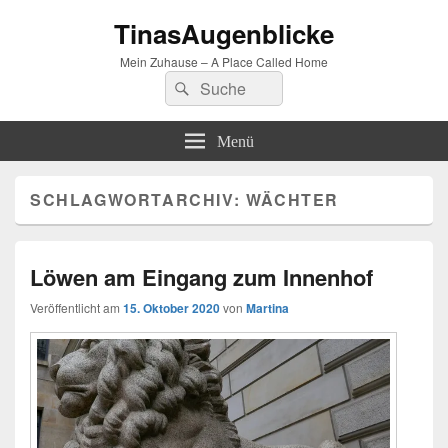
TinasAugenblicke
Mein Zuhause – A Place Called Home
Suchen
Suchen
nach:
Menü
SCHLAGWORTARCHIV:
WÄCHTER
Löwen am Eingang zum Innenhof
Veröffentlicht am
15. Oktober 2020
von
Martina