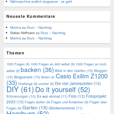
Nähmaschine endlich langsamer - es geht
Neueste Kommentare
Martina
zu
Sturz – Nachtrag
Stefan Hoffmann
zu
Sturz – Nachtrag
Martina
zu
Sturz – Nachtrag
Themen
1000 Fragen
(9)
1000 Fragen an dich selbst
(9)
1000 Fragen an mich
backen
(36)
Blick in den Garten
(10)
Bloggen
selbst
(9)
Casio Exilim Z1200
(10)
Blogparade
(10)
Blüten
(8)
(33)
Die vier Jahreszeiten
(13)
Challenge
(9)
crochet
(9)
DIY
(61)
Do it yourself
(52)
Foto
(13)
Fotoprojekt
Es war einmal
(11)
Erinnerungen
(10)
2023
(13)
Fragen stellen
(9)
Fragen und Antworten
(9)
Fragen über
Garten
(19)
Glücksmomente
(11)
Fragen
(9)
Hamburg
(52)