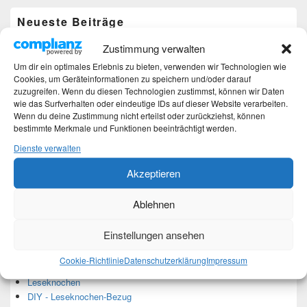
Neueste Beiträge
Zustimmung verwalten
Hochzeitstage und ihre Bedeutung
Sturz – Nachtrag
Um dir ein optimales Erlebnis zu bieten, verwenden wir Technologien wie
Cookies, um Geräteinformationen zu speichern und/oder darauf
Sturz mit Folgen
zuzugreifen. Wenn du diesen Technologien zustimmst, können wir Daten
Gibt es was Neues?
wie das Surfverhalten oder eindeutige IDs auf dieser Website verarbeiten.
Älter werden
Wenn du deine Zustimmung nicht erteilst oder zurückziehst, können
bestimmte Merkmale und Funktionen beeinträchtigt werden.
Kategorien
Dienste verwalten
Akzeptieren
Kategorien
Ablehnen
Top-Beiträge und Top-Seiten
Einstellungen ansehen
Leseknochen-Banderole 2023
Cookie-Richtlinie
Datenschutzerklärung
Impressum
DIY - Projekt Kuscheldecke ist beendet
Leseknochen
DIY - Leseknochen-Bezug