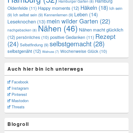
Hamburg
Hamburger Garten
(8)
Häkeln
(18)
Oldenfelde
(11)
Happy moments
(12)
Ich sein
Leben
(14)
(9)
Ich selbst sein
(9)
Kennenlernen
(9)
mein wilder Garten
(22)
Leseknochen
(13)
Nähen
(46)
Nähen macht glücklich
nachgebacken
(8)
Rezept
(12)
positive Gedanken
(11)
persönliches
(10)
selbstgemacht
(28)
(24)
Selbstfindung
(9)
selbstgenäht
(12)
Wochenweise Glück
(10)
Walnuss
(7)
Auch hier bin ich unterwegs
Facebook
Instagram
Pinterest
Mastodon
Threats
Blogroll