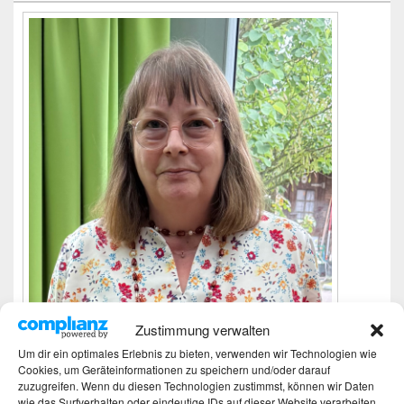
Zustimmung verwalten
Um dir ein optimales Erlebnis zu bieten, verwenden wir Technologien wie
Cookies, um Geräteinformationen zu speichern und/oder darauf
Ich bin Martina und Autorin dieses Blogs.
zuzugreifen. Wenn du diesen Technologien zustimmst, können wir Daten
Mehr Infos unter About me.
wie das Surfverhalten oder eindeutige IDs auf dieser Website verarbeiten.