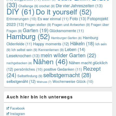
(33)
Die vier Jahreszeiten
(13)
Challenge
(9)
crochet
(9)
DIY
(61)
Do it yourself
(52)
Foto
(13)
Fotoprojekt
Es war einmal
(11)
Erinnerungen
(10)
2023
(13)
Fragen stellen
(9)
Fragen und Antworten
(9)
Fragen über
Garten
(19)
Glücksmomente
(11)
Fragen
(9)
Hamburg
(52)
Hamburg
Hamburger Garten
(8)
Häkeln
(18)
Oldenfelde
(11)
Happy moments
(12)
Ich sein
Leben
(14)
(9)
Ich selbst sein
(9)
Kennenlernen
(9)
mein wilder Garten
(22)
Leseknochen
(13)
Nähen
(46)
Nähen macht glücklich
nachgebacken
(8)
Rezept
(12)
positive Gedanken
(11)
persönliches
(10)
selbstgemacht
(28)
(24)
Selbstfindung
(9)
selbstgenäht
(12)
Wochenweise Glück
(10)
Walnuss
(7)
Auch hier bin ich unterwegs
Facebook
Instagram