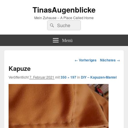
TinasAugenblicke
Mein Zuhause – A Place Called Home
Suchen
Suchen
nach:
Menü
Bilder-
← Vorheriges
Nächstes →
Navigation
Kapuze
Veröffentlicht
7. Februar 2021
mit
350 × 197
in
DIY – Kapuzen-Mantel