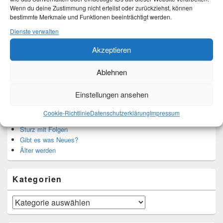
Wenn du deine Zustimmung nicht erteilst oder zurückziehst, können
bestimmte Merkmale und Funktionen beeinträchtigt werden.
Translate:
Dienste verwalten
Akzeptieren
Ablehnen
Neueste Beiträge
Einstellungen ansehen
Hochzeitstage und ihre Bedeutung
Cookie-Richtlinie
Datenschutzerklärung
Impressum
Sturz – Nachtrag
Sturz mit Folgen
Gibt es was Neues?
Älter werden
Kategorien
Kategorien