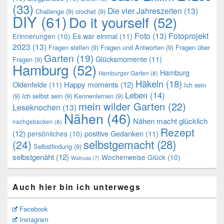
(33)
Die vier Jahreszeiten
(13)
Challenge
(9)
crochet
(9)
DIY
(61)
Do it yourself
(52)
Foto
(13)
Fotoprojekt
Es war einmal
(11)
Erinnerungen
(10)
2023
(13)
Fragen stellen
(9)
Fragen und Antworten
(9)
Fragen über
Garten
(19)
Glücksmomente
(11)
Fragen
(9)
Hamburg
(52)
Hamburg
Hamburger Garten
(8)
Häkeln
(18)
Oldenfelde
(11)
Happy moments
(12)
Ich sein
Leben
(14)
(9)
Ich selbst sein
(9)
Kennenlernen
(9)
mein wilder Garten
(22)
Leseknochen
(13)
Nähen
(46)
Nähen macht glücklich
nachgebacken
(8)
Rezept
(12)
positive Gedanken
(11)
persönliches
(10)
selbstgemacht
(28)
(24)
Selbstfindung
(9)
selbstgenäht
(12)
Wochenweise Glück
(10)
Walnuss
(7)
Auch hier bin ich unterwegs
Facebook
Instagram