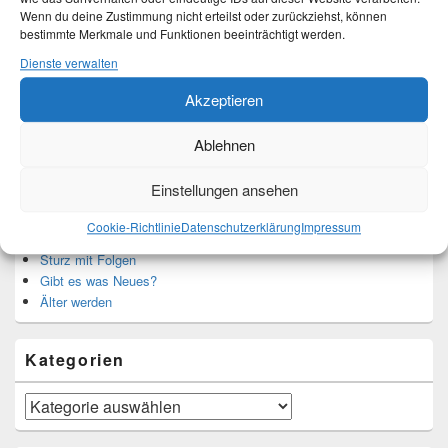
Wenn du deine Zustimmung nicht erteilst oder zurückziehst, können
bestimmte Merkmale und Funktionen beeinträchtigt werden.
Translate:
Dienste verwalten
Akzeptieren
Ablehnen
Neueste Beiträge
Einstellungen ansehen
Hochzeitstage und ihre Bedeutung
Cookie-Richtlinie
Datenschutzerklärung
Impressum
Sturz – Nachtrag
Sturz mit Folgen
Gibt es was Neues?
Älter werden
Kategorien
Kategorien