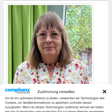
Zustimmung verwalten
Um dir ein optimales Erlebnis zu bieten, verwenden wir Technologien wie
Cookies, um Geräteinformationen zu speichern und/oder darauf
Ich bin Martina und Autorin dieses Blogs.
zuzugreifen. Wenn du diesen Technologien zustimmst, können wir Daten
Mehr Infos unter About me.
wie das Surfverhalten oder eindeutige IDs auf dieser Website verarbeiten.