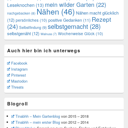
mein wilder Garten
(22)
Leseknochen
(13)
Nähen
(46)
Nähen macht glücklich
nachgebacken
(8)
Rezept
(12)
positive Gedanken
(11)
persönliches
(10)
selbstgemacht
(28)
(24)
Selbstfindung
(9)
selbstgenäht
(12)
Wochenweise Glück
(10)
Walnuss
(7)
Auch hier bin ich unterwegs
Facebook
Instagram
Pinterest
Mastodon
Threats
Blogroll
Tinabhh – Mein Gartenblog
von 2015 – 2018
Tinabhh – mein erster Blog
von 2012 – 2014