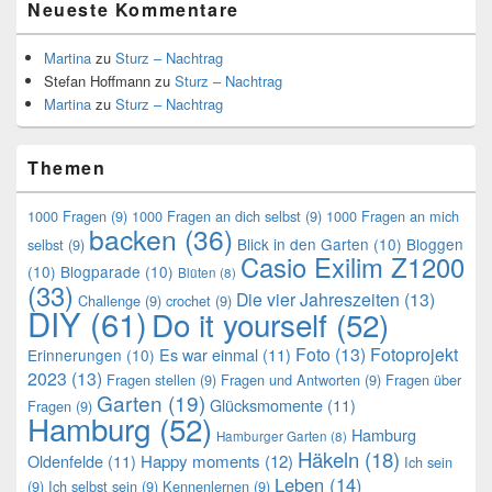
Neueste Kommentare
Martina
zu
Sturz – Nachtrag
Stefan Hoffmann
zu
Sturz – Nachtrag
Martina
zu
Sturz – Nachtrag
Themen
1000 Fragen
(9)
1000 Fragen an dich selbst
(9)
1000 Fragen an mich
backen
(36)
Blick in den Garten
(10)
Bloggen
selbst
(9)
Casio Exilim Z1200
(10)
Blogparade
(10)
Blüten
(8)
(33)
Die vier Jahreszeiten
(13)
Challenge
(9)
crochet
(9)
DIY
(61)
Do it yourself
(52)
Foto
(13)
Fotoprojekt
Es war einmal
(11)
Erinnerungen
(10)
2023
(13)
Fragen stellen
(9)
Fragen und Antworten
(9)
Fragen über
Garten
(19)
Glücksmomente
(11)
Fragen
(9)
Hamburg
(52)
Hamburg
Hamburger Garten
(8)
Häkeln
(18)
Oldenfelde
(11)
Happy moments
(12)
Ich sein
Leben
(14)
(9)
Ich selbst sein
(9)
Kennenlernen
(9)