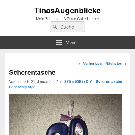
TinasAugenblicke
Mein Zuhause – A Place Called Home
Suchen
Suchen
nach:
Menü
Bilder-
← Vorheriges
Nächstes →
Navigation
Scherentasche
Veröffentlicht
21. Januar 2022
mit
375 × 500
in
DIY – Scherentasche –
Scherengarage