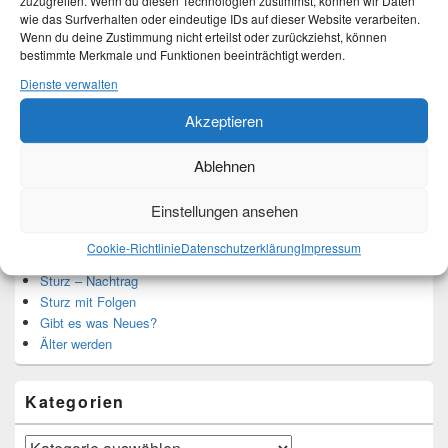
zuzugreifen. Wenn du diesen Technologien zustimmst, können wir Daten
Ich bin Martina und Autorin dieses Blogs.
wie das Surfverhalten oder eindeutige IDs auf dieser Website verarbeiten.
Mehr Infos unter About me.
Wenn du deine Zustimmung nicht erteilst oder zurückziehst, können
bestimmte Merkmale und Funktionen beeinträchtigt werden.
Dienste verwalten
Translate:
Akzeptieren
Ablehnen
Einstellungen ansehen
Neueste Beiträge
Cookie-Richtlinie
Datenschutzerklärung
Impressum
Hochzeitstage und ihre Bedeutung
Sturz – Nachtrag
Sturz mit Folgen
Gibt es was Neues?
Älter werden
Kategorien
Kategorien