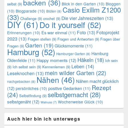
backen
(36)
Blick in den Garten
(10)
Bloggen
selbst
(9)
Casio Exilim Z1200
(10)
Blogparade
(10)
Blüten
(8)
(33)
Die vier Jahreszeiten
(13)
Challenge
(9)
crochet
(9)
DIY
(61)
Do it yourself
(52)
Foto
(13)
Fotoprojekt
Es war einmal
(11)
Erinnerungen
(10)
2023
(13)
Fragen stellen
(9)
Fragen und Antworten
(9)
Fragen über
Garten
(19)
Glücksmomente
(11)
Fragen
(9)
Hamburg
(52)
Hamburg
Hamburger Garten
(8)
Häkeln
(18)
Oldenfelde
(11)
Happy moments
(12)
Ich sein
Leben
(14)
(9)
Ich selbst sein
(9)
Kennenlernen
(9)
mein wilder Garten
(22)
Leseknochen
(13)
Nähen
(46)
Nähen macht glücklich
nachgebacken
(8)
Rezept
(12)
positive Gedanken
(11)
persönliches
(10)
selbstgemacht
(28)
(24)
Selbstfindung
(9)
selbstgenäht
(12)
Wochenweise Glück
(10)
Walnuss
(7)
Auch hier bin ich unterwegs