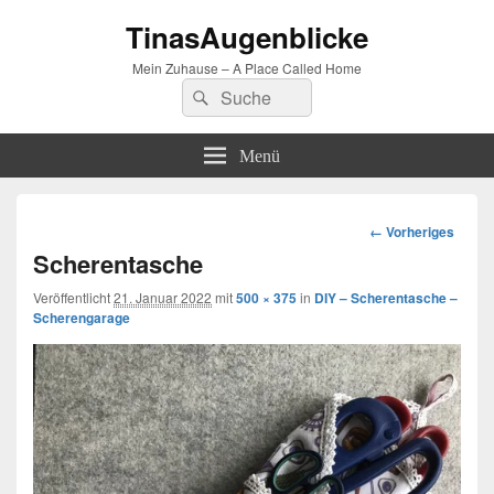
TinasAugenblicke
Mein Zuhause – A Place Called Home
Suchen
Suchen
nach:
Menü
Bilder-
← Vorheriges
Navigation
Scherentasche
Veröffentlicht
21. Januar 2022
mit
500 × 375
in
DIY – Scherentasche –
Scherengarage