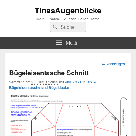
TinasAugenblicke
Mein Zuhause – A Place Called Home
Suchen
Suchen
nach:
Menü
Bilder-
← Vorheriges
Navigation
Bügeleisentasche Schnitt
Veröffentlicht
25. Januar 2022
mit
400 × 271
in
DIY –
Bügeleisentasche und Bügeldecke