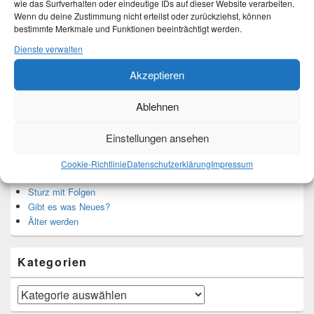
wie das Surfverhalten oder eindeutige IDs auf dieser Website verarbeiten.
Wenn du deine Zustimmung nicht erteilst oder zurückziehst, können
bestimmte Merkmale und Funktionen beeinträchtigt werden.
Translate:
Dienste verwalten
Akzeptieren
Ablehnen
Neueste Beiträge
Einstellungen ansehen
Hochzeitstage und ihre Bedeutung
Cookie-Richtlinie
Datenschutzerklärung
Impressum
Sturz – Nachtrag
Sturz mit Folgen
Gibt es was Neues?
Älter werden
Kategorien
Kategorien