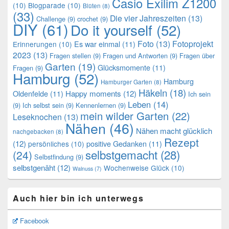
Casio Exilim Z1200
(10)
Blogparade
(10)
Blüten
(8)
(33)
Die vier Jahreszeiten
(13)
Challenge
(9)
crochet
(9)
DIY
(61)
Do it yourself
(52)
Foto
(13)
Fotoprojekt
Es war einmal
(11)
Erinnerungen
(10)
2023
(13)
Fragen stellen
(9)
Fragen und Antworten
(9)
Fragen über
Garten
(19)
Glücksmomente
(11)
Fragen
(9)
Hamburg
(52)
Hamburg
Hamburger Garten
(8)
Häkeln
(18)
Oldenfelde
(11)
Happy moments
(12)
Ich sein
Leben
(14)
(9)
Ich selbst sein
(9)
Kennenlernen
(9)
mein wilder Garten
(22)
Leseknochen
(13)
Nähen
(46)
Nähen macht glücklich
nachgebacken
(8)
Rezept
(12)
positive Gedanken
(11)
persönliches
(10)
selbstgemacht
(28)
(24)
Selbstfindung
(9)
selbstgenäht
(12)
Wochenweise Glück
(10)
Walnuss
(7)
Auch hier bin ich unterwegs
Facebook