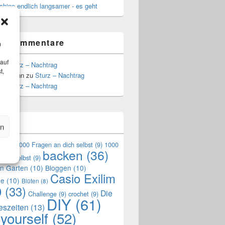
hine endlich langsamer - es geht
te Kommentare
m
 auf
zu
Sturz – Nachtrag
t,
Hoffmann
zu
Sturz – Nachtrag
zu
Sturz – Nachtrag
n
en
en
(9)
1000 Fragen an dich selbst
(9)
1000
backen
(36)
mich selbst
(9)
en Garten
(10)
Bloggen
(10)
Casio Exilim
de
(10)
Blüten
(8)
0
(33)
Die
Challenge
(9)
crochet
(9)
DIY
(61)
reszeiten
(13)
 yourself
(52)