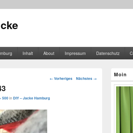
icke
mburg
Inhalt
About
Impressum
Datenschutz
C
Primärer
Moin
Seitenleisten
Bilder-
← Vorheriges
Nächstes →
Widgetberei
Navigation
43
× 500
in
DIY – Jacke Hamburg