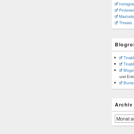
Instagr
Pinteres
Mastodo
Threats
Blogrol
Tinab
Tinab
Blogs
und Ent
Bunte
Archiv
Archiv