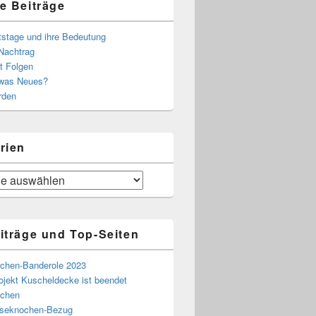
e Beiträge
tstage und ihre Bedeutung
Nachtrag
t Folgen
 was Neues?
rden
rien
iträge und Top-Seiten
chen-Banderole 2023
ojekt Kuscheldecke ist beendet
chen
eseknochen-Bezug