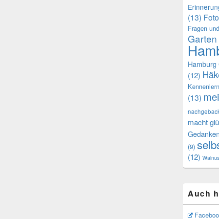
Erinneru
(13)
Foto
Fragen und
Garten
Hamb
Hamburg 
Häk
(12)
Kennenler
mei
(13)
nachgebac
macht glü
Gedanke
selb
(9)
(12)
Walnu
Auch h
Faceboo