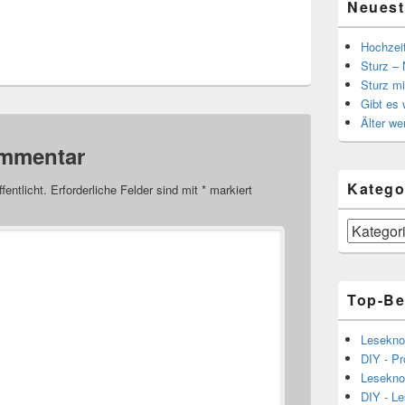
Neuest
Hochzei
Sturz – 
Sturz mi
Gibt es
Älter we
ommentar
Katego
fentlicht.
Erforderliche Felder sind mit
*
markiert
Kategorien
Top-Be
Lesekno
DIY - Pr
Lesekno
DIY - L