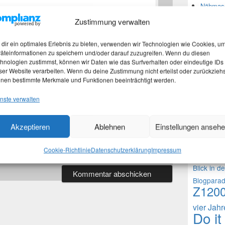
Nähmasc
Zustimmung verwalten
Neues
*
dir ein optimales Erlebnis zu bieten, verwenden wir Technologien wie Cookies, u
äteinformationen zu speichern und/oder darauf zuzugreifen. Wenn du diesen
hnologien zustimmst, können wir Daten wie das Surfverhalten oder eindeutige IDs
Martina
ser Website verarbeiten. Wenn du deine Zustimmung nicht erteilst oder zurückziehs
Stefan 
nen bestimmte Merkmale und Funktionen beeinträchtigt werden.
*
Martina
nste verwalten
Theme
Akzeptieren
Ablehnen
Einstellungen anseh
1000 Frag
 in diesem Browser für meinen nächsten Kommentar
Cookie-Richtlinie
Datenschutzerklärung
Impressum
Fragen an 
Blick in d
Blogpara
Z120
vier Jah
Do it