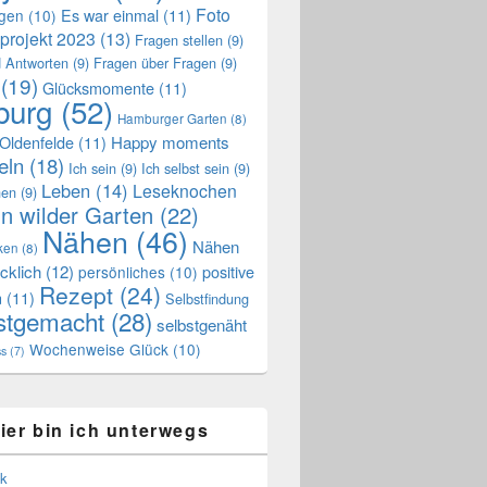
Foto
Es war einmal
(11)
ngen
(10)
projekt 2023
(13)
Fragen stellen
(9)
 Antworten
(9)
Fragen über Fragen
(9)
(19)
Glücksmomente
(11)
urg
(52)
Hamburger Garten
(8)
Oldenfelde
(11)
Happy moments
eln
(18)
Ich sein
(9)
Ich selbst sein
(9)
Leben
(14)
Leseknochen
nen
(9)
n wilder Garten
(22)
Nähen
(46)
Nähen
ken
(8)
cklich
(12)
positive
persönliches
(10)
Rezept
(24)
n
(11)
Selbstfindung
stgemacht
(28)
selbstgenäht
Wochenweise Glück
(10)
ss
(7)
ier bin ich unterwegs
k