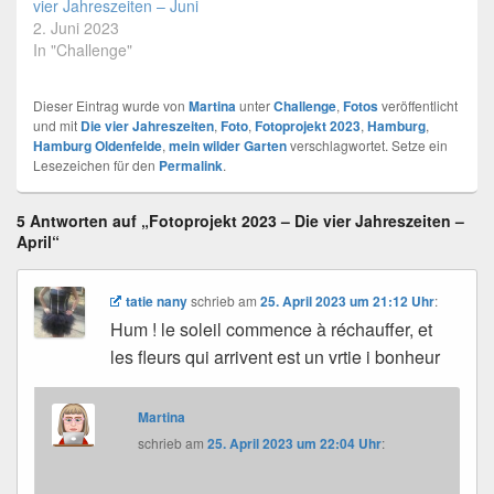
vier Jahreszeiten – Juni
2. Juni 2023
In "Challenge"
Dieser Eintrag wurde von
Martina
unter
Challenge
,
Fotos
veröffentlicht
und mit
Die vier Jahreszeiten
,
Foto
,
Fotoprojekt 2023
,
Hamburg
,
Hamburg Oldenfelde
,
mein wilder Garten
verschlagwortet. Setze ein
Lesezeichen für den
Permalink
.
5 Antworten auf „Fotoprojekt 2023 – Die vier Jahreszeiten –
April“
tatie nany
schrieb
am
25. April 2023 um 21:12 Uhr
:
Hum ! le soleil commence à réchauffer, et
les fleurs qui arrivent est un vrtie i bonheur
Martina
schrieb
am
25. April 2023 um 22:04 Uhr
: