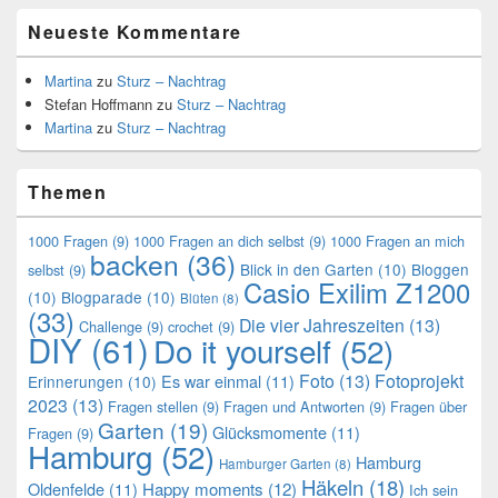
Neueste Kommentare
Martina
zu
Sturz – Nachtrag
Stefan Hoffmann
zu
Sturz – Nachtrag
Martina
zu
Sturz – Nachtrag
Themen
1000 Fragen
(9)
1000 Fragen an dich selbst
(9)
1000 Fragen an mich
backen
(36)
Blick in den Garten
(10)
Bloggen
selbst
(9)
Casio Exilim Z1200
(10)
Blogparade
(10)
Blüten
(8)
(33)
Die vier Jahreszeiten
(13)
Challenge
(9)
crochet
(9)
DIY
(61)
Do it yourself
(52)
Foto
(13)
Fotoprojekt
Es war einmal
(11)
Erinnerungen
(10)
2023
(13)
Fragen stellen
(9)
Fragen und Antworten
(9)
Fragen über
Garten
(19)
Glücksmomente
(11)
Fragen
(9)
Hamburg
(52)
Hamburg
Hamburger Garten
(8)
Häkeln
(18)
Oldenfelde
(11)
Happy moments
(12)
Ich sein