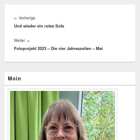
Beitragsnavigation
←
Vorherige
Vorheriger
Und wieder ein rotes Sofa
Beitrag:
Weiter
→
Nächster
Fotoprojekt 2023 – Die vier Jahreszeiten – Mai
Beitrag:
Primärer
Moin
Seitenleisten-
Widgetbereich