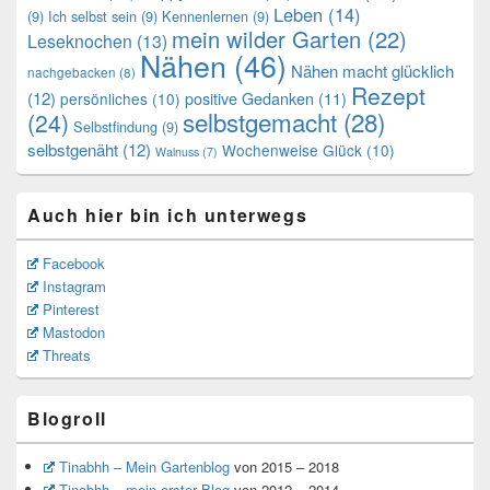
Leben
(14)
(9)
Ich selbst sein
(9)
Kennenlernen
(9)
mein wilder Garten
(22)
Leseknochen
(13)
Nähen
(46)
Nähen macht glücklich
nachgebacken
(8)
Rezept
(12)
positive Gedanken
(11)
persönliches
(10)
selbstgemacht
(28)
(24)
Selbstfindung
(9)
selbstgenäht
(12)
Wochenweise Glück
(10)
Walnuss
(7)
Auch hier bin ich unterwegs
Facebook
Instagram
Pinterest
Mastodon
Threats
Blogroll
Tinabhh – Mein Gartenblog
von 2015 – 2018
Tinabhh – mein erster Blog
von 2012 – 2014