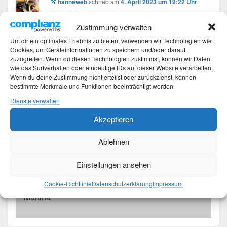
hanneweb
schrieb
am
4. April 2023 um 19:22 Uhr
:
Das Bild ist sehr schön und es hat sich
offensichtlich schon einiges getan, auch an
Zustimmung verwalten
dem kleinen Teich!
Um dir ein optimales Erlebnis zu bieten, verwenden wir Technologien wie
Cookies, um Geräteinformationen zu speichern und/oder darauf
Nur schade, dass ich es zum genaueren
zuzugreifen. Wenn du diesen Technologien zustimmst, können wir Daten
Anschauen hier nicht vergrößern kann.
wie das Surfverhalten oder eindeutige IDs auf dieser Website verarbeiten.
Liebe Grüße und hab noch einen schönen
Wenn du deine Zustimmung nicht erteilst oder zurückziehst, können
bestimmte Merkmale und Funktionen beeinträchtigt werden.
Abend
Dienste verwalten
Martina
Akzeptieren
schrieb
am
4. April 2023 um 19:43 Uhr
:
Ablehnen
Danke Hanne,
Einstellungen ansehen
das Bild werde ich auch noch groß einfügen.
Lieben Gruß
Cookie-Richtlinie
Datenschutzerklärung
Impressum
Martina