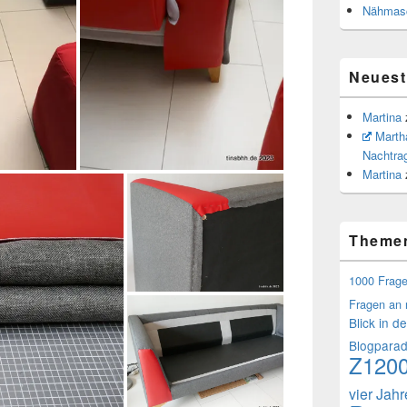
Nähmasc
Neues
Martina
Marth
Nachtra
Martina
Theme
1000 Frag
Fragen an 
Blick in d
Blogpara
Z120
vier Jah