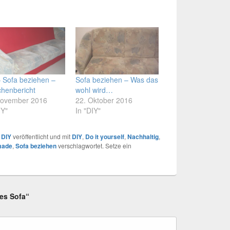
 Sofa beziehen –
Sofa beziehen – Was das
henbericht
wohl wird…
November 2016
22. Oktober 2016
IY"
In "DIY"
r
DIY
veröffentlicht und mit
DIY
,
Do it yourself
,
Nachhaltig
,
made
,
Sofa beziehen
verschlagwortet. Setze ein
tes Sofa“