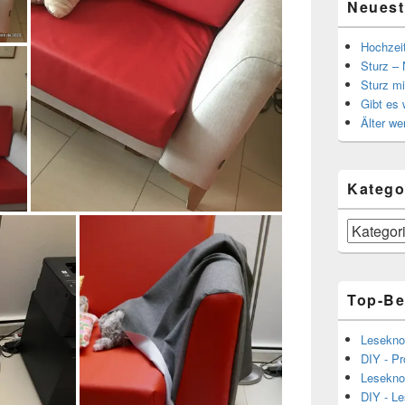
Neuest
Hochzei
Sturz – 
Sturz mi
Gibt es
Älter we
Katego
Kategorien
Top-Be
Lesekno
DIY - Pr
Lesekno
DIY - L