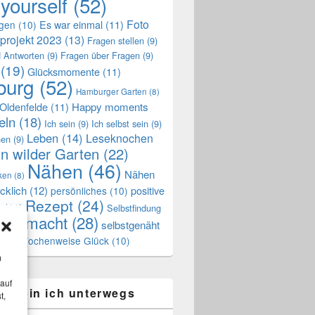
 yourself
(52)
Foto
Es war einmal
(11)
ngen
(10)
projekt 2023
(13)
Fragen stellen
(9)
 Antworten
(9)
Fragen über Fragen
(9)
(19)
Glücksmomente
(11)
urg
(52)
Hamburger Garten
(8)
Oldenfelde
(11)
Happy moments
eln
(18)
Ich sein
(9)
Ich selbst sein
(9)
Leben
(14)
Leseknochen
nen
(9)
n wilder Garten
(22)
Nähen
(46)
Nähen
ken
(8)
cklich
(12)
positive
persönliches
(10)
Rezept
(24)
n
(11)
Selbstfindung
stgemacht
(28)
selbstgenäht
Wochenweise Glück
(10)
ss
(7)
m
 auf
ier bin ich unterwegs
t,