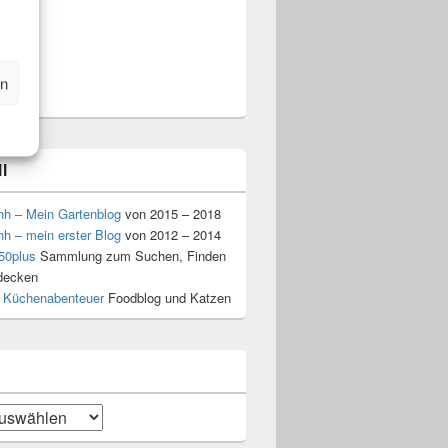
k
am
t
n
en
l
hh – Mein Gartenblog
von 2015 – 2018
hh – mein erster Blog
von 2012 – 2014
50plus
Sammlung zum Suchen, Finden
decken
 Küchenabenteuer
Foodblog und Katzen