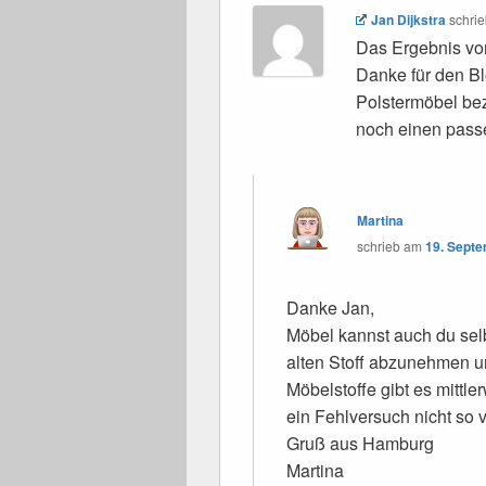
Jan Dijkstra
schrie
Das Ergebnis vom
Danke für den Bl
Polstermöbel bez
noch einen pass
Martina
schrieb
am
19. Sept
Danke Jan,
Möbel kannst auch du selb
alten Stoff abzunehmen un
Möbelstoffe gibt es mittl
ein Fehlversuch nicht so v
Gruß aus Hamburg
Martina