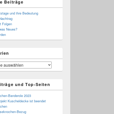
e Beiträge
tstage und ihre Bedeutung
Nachtrag
t Folgen
 was Neues?
rden
rien
iträge und Top-Seiten
chen-Banderole 2023
ojekt Kuscheldecke ist beendet
chen
eseknochen-Bezug