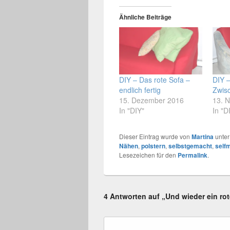
Ähnliche Beiträge
DIY – Das rote Sofa –
DIY –
endlich fertig
Zwisc
15. Dezember 2016
13. 
In "DIY"
In "D
Dieser Eintrag wurde von
Martina
unte
Nähen
,
polstern
,
selbstgemacht
,
self
Lesezeichen für den
Permalink
.
4 Antworten auf „Und wieder ein ro