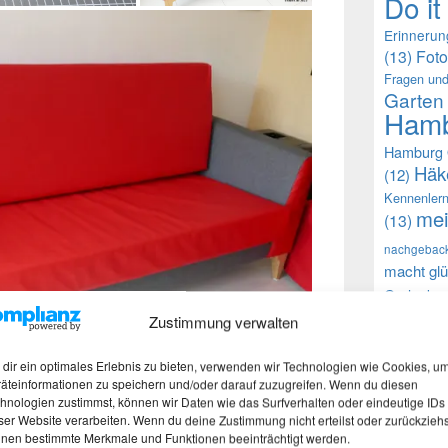
Do it
Erinneru
(13)
Foto
Fragen und
Garten
Hamb
Hamburg 
Häk
(12)
Kennenler
mei
(13)
nachgebac
macht glü
Gedanke
selb
(9)
Zustimmung verwalten
(12)
Walnu
dir ein optimales Erlebnis zu bieten, verwenden wir Technologien wie Cookies, u
äteinformationen zu speichern und/oder darauf zuzugreifen. Wenn du diesen
hnologien zustimmst, können wir Daten wie das Surfverhalten oder eindeutige IDs
Auch h
ser Website verarbeiten. Wenn du deine Zustimmung nicht erteilst oder zurückziehs
 Werk. Mein Göttergatte und ich haben gute
nen bestimmte Merkmale und Funktionen beeinträchtigt werden.