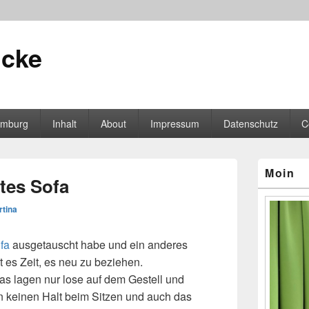
icke
mburg
Inhalt
About
Impressum
Datenschutz
C
Primärer
Moin
Seitenleisten
tes Sofa
Widgetberei
rtina
fa
ausgetauscht habe und ein anderes
es Zeit, es neu zu beziehen.
s lagen nur lose auf dem Gestell und
n keinen Halt beim Sitzen und auch das