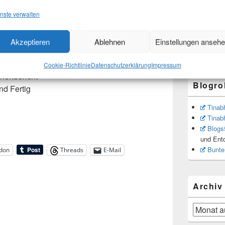
Faceboo
nste verwalten
Instagr
Pinteres
1. Sofas:
Mastodo
Akzeptieren
Ablehnen
Einstellungen anseh
Threats
Anfang
Cookie-Richtlinie
Datenschutzerklärung
Impressum
chenbericht
Blogrol
nd Fertig
Tinab
Tinab
Blogs
und Ent
Bunte
don
Threads
E-Mail
Archiv
Archiv