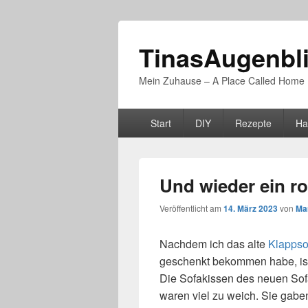
TinasAugenbl
Mein Zuhause – A Place Called Home
Primäres
Start
DIY
Rezepte
Ha
Menü
Und wieder ein ro
Veröffentlicht am
14. März 2023
von
Ma
Nachdem ich das alte
Klappso
geschenkt bekommen habe, ist 
Die Sofakissen des neuen Sofa
waren viel zu weich. Sie gabe