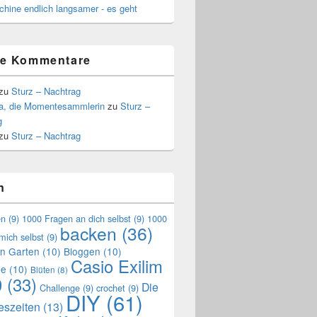
hine endlich langsamer - es geht
te Kommentare
zu
Sturz – Nachtrag
a, die Momentesammlerin
zu
Sturz –
g
zu
Sturz – Nachtrag
n
en
(9)
1000 Fragen an dich selbst
(9)
1000
backen
(36)
mich selbst
(9)
en Garten
(10)
Bloggen
(10)
Casio Exilim
de
(10)
Blüten
(8)
0
(33)
Die
Challenge
(9)
crochet
(9)
DIY
(61)
reszeiten
(13)