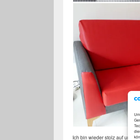
Um 
Ger
Tec
die
Ich bin wieder stolz auf unser
kön