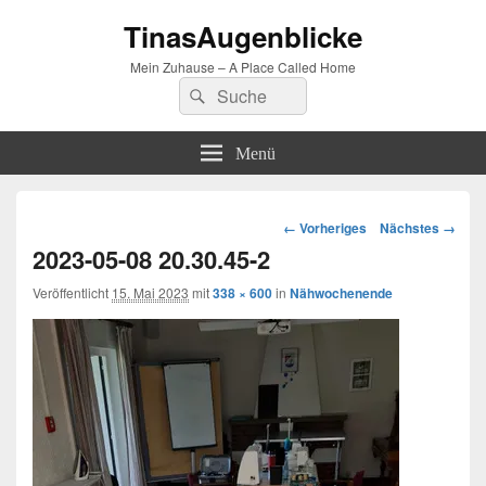
TinasAugenblicke
Mein Zuhause – A Place Called Home
Suchen
Suchen
nach:
Menü
Bilder-
← Vorheriges
Nächstes →
Navigation
2023-05-08 20.30.45-2
Veröffentlicht
15. Mai 2023
mit
338 × 600
in
Nähwochenende