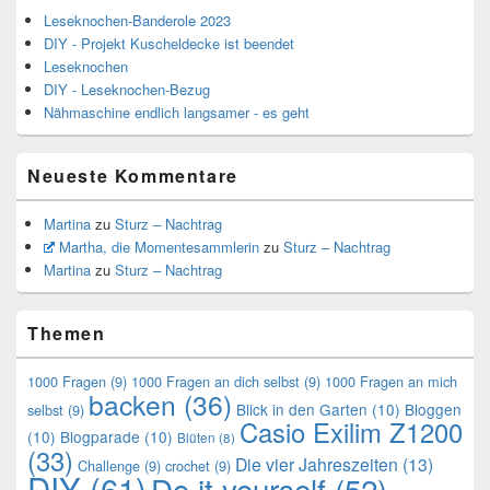
Leseknochen-Banderole 2023
DIY - Projekt Kuscheldecke ist beendet
Leseknochen
DIY - Leseknochen-Bezug
Nähmaschine endlich langsamer - es geht
Neueste Kommentare
Martina
zu
Sturz – Nachtrag
Martha, die Momentesammlerin
zu
Sturz – Nachtrag
Martina
zu
Sturz – Nachtrag
Themen
1000 Fragen
(9)
1000 Fragen an dich selbst
(9)
1000 Fragen an mich
backen
(36)
Blick in den Garten
(10)
Bloggen
selbst
(9)
Casio Exilim Z1200
(10)
Blogparade
(10)
Blüten
(8)
(33)
Die vier Jahreszeiten
(13)
Challenge
(9)
crochet
(9)
DIY
(61)
Do it yourself
(52)