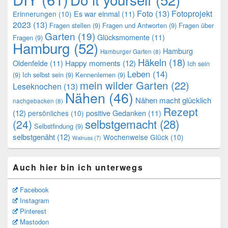
Foto
(13)
Fotoprojekt
Es war einmal
(11)
Erinnerungen
(10)
2023
(13)
Fragen stellen
(9)
Fragen und Antworten
(9)
Fragen über
Garten
(19)
Glücksmomente
(11)
Fragen
(9)
Hamburg
(52)
Hamburg
Hamburger Garten
(8)
Häkeln
(18)
Oldenfelde
(11)
Happy moments
(12)
Ich sein
Leben
(14)
(9)
Ich selbst sein
(9)
Kennenlernen
(9)
mein wilder Garten
(22)
Leseknochen
(13)
Nähen
(46)
Nähen macht glücklich
nachgebacken
(8)
Rezept
(12)
positive Gedanken
(11)
persönliches
(10)
selbstgemacht
(28)
(24)
Selbstfindung
(9)
selbstgenäht
(12)
Wochenweise Glück
(10)
Walnuss
(7)
Auch hier bin ich unterwegs
Facebook
Instagram
Pinterest
Mastodon