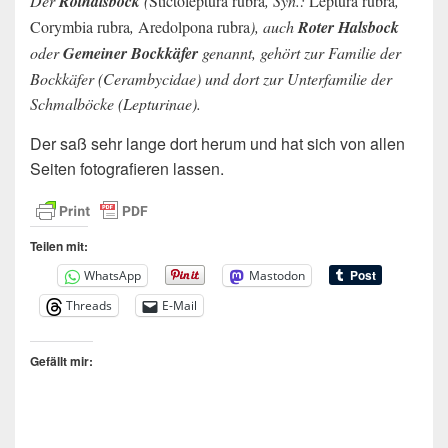
Der
Rothalsbock
(
Stictoleptura rubra
, Syn.:
Leptura rubra
,
Corymbia rubra
,
Aredolpona rubra
), auch
Roter Halsbock
oder
Gemeiner Bockkäfer
genannt, gehört zur Familie der
Bockkäfer (Cerambycidae) und dort zur Unterfamilie der
Schmalböcke (Lepturinae).
Der saß sehr lange dort herum und hat sich von allen
Seiten fotografieren lassen.
Teilen mit:
WhatsApp
Mastodon
Threads
E-Mail
Gefällt mir: