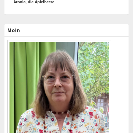
Aronia, die Apfelbeere
Beitrag:
Primärer
Moin
Seitenleisten-
Widgetbereich