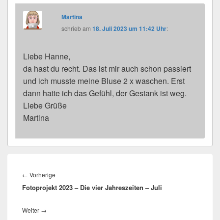
Martina
schrieb
am
18. Juli 2023 um 11:42 Uhr
:
Liebe Hanne,
da hast du recht. Das ist mir auch schon passiert
und ich musste meine Bluse 2 x waschen. Erst
dann hatte ich das Gefühl, der Gestank ist weg.
Liebe Grüße
Martina
Beitragsnavigation
←
Vorherige
Vorheriger
Fotoprojekt 2023 – Die vier Jahreszeiten – Juli
Beitrag:
Weiter
→
Nächster