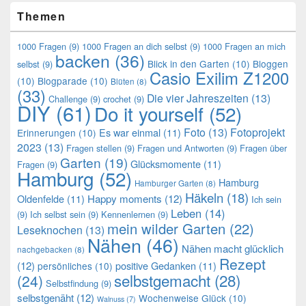
Themen
1000 Fragen
(9)
1000 Fragen an dich selbst
(9)
1000 Fragen an mich
backen
(36)
Blick in den Garten
(10)
Bloggen
selbst
(9)
Casio Exilim Z1200
(10)
Blogparade
(10)
Blüten
(8)
(33)
Die vier Jahreszeiten
(13)
Challenge
(9)
crochet
(9)
DIY
(61)
Do it yourself
(52)
Foto
(13)
Fotoprojekt
Es war einmal
(11)
Erinnerungen
(10)
2023
(13)
Fragen stellen
(9)
Fragen und Antworten
(9)
Fragen über
Garten
(19)
Glücksmomente
(11)
Fragen
(9)
Hamburg
(52)
Hamburg
Hamburger Garten
(8)
Häkeln
(18)
Oldenfelde
(11)
Happy moments
(12)
Ich sein
Leben
(14)
(9)
Ich selbst sein
(9)
Kennenlernen
(9)
mein wilder Garten
(22)
Leseknochen
(13)
Nähen
(46)
Nähen macht glücklich
nachgebacken
(8)
Rezept
(12)
positive Gedanken
(11)
persönliches
(10)
selbstgemacht
(28)
(24)
Selbstfindung
(9)
selbstgenäht
(12)
Wochenweise Glück
(10)
Walnuss
(7)