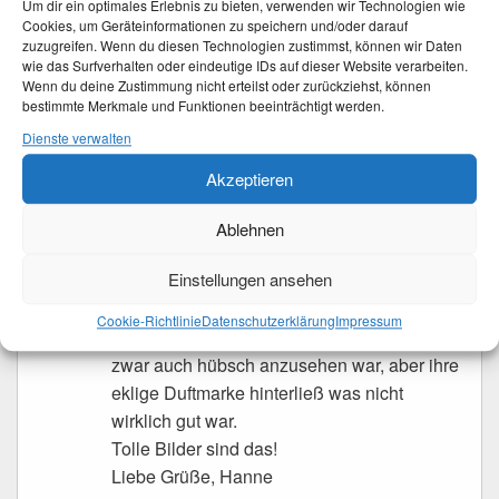
Um dir ein optimales Erlebnis zu bieten, verwenden wir Technologien wie
Stinkwanzen sind mir dieses Jahr noch nicht
Cookies, um Geräteinformationen zu speichern und/oder darauf
zuzugreifen. Wenn du diesen Technologien zustimmst, können wir Daten
aufgefallen. Zum Glück. Die stinken wirklich
wie das Surfverhalten oder eindeutige IDs auf dieser Website verarbeiten.
widerlich.
Wenn du deine Zustimmung nicht erteilst oder zurückziehst, können
bestimmte Merkmale und Funktionen beeinträchtigt werden.
Liebe Grüße
Martina
Dienste verwalten
Akzeptieren
Ablehnen
hanneweb
schrieb
am
18. Juli 2023 um 10:09 Uhr
:
Einstellungen ansehen
Ein hübsches Exemplar ist das und da
hattest du Glück. Denn auf meiner Wäsche
Cookie-Richtlinie
Datenschutzerklärung
Impressum
an der Leine saß mal eine Stinkwanze die
zwar auch hübsch anzusehen war, aber ihre
eklige Duftmarke hinterließ was nicht
wirklich gut war.
Tolle Bilder sind das!
Liebe Grüße, Hanne