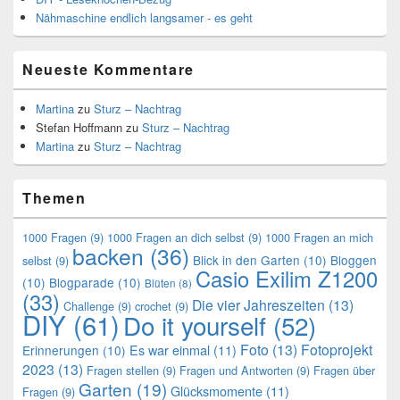
Nähmaschine endlich langsamer - es geht
Neueste Kommentare
Martina
zu
Sturz – Nachtrag
Stefan Hoffmann
zu
Sturz – Nachtrag
Martina
zu
Sturz – Nachtrag
Themen
1000 Fragen
(9)
1000 Fragen an dich selbst
(9)
1000 Fragen an mich
backen
(36)
Blick in den Garten
(10)
Bloggen
selbst
(9)
Casio Exilim Z1200
(10)
Blogparade
(10)
Blüten
(8)
(33)
Die vier Jahreszeiten
(13)
Challenge
(9)
crochet
(9)
DIY
(61)
Do it yourself
(52)
Foto
(13)
Fotoprojekt
Es war einmal
(11)
Erinnerungen
(10)
2023
(13)
Fragen stellen
(9)
Fragen und Antworten
(9)
Fragen über
Garten
(19)
Glücksmomente
(11)
Fragen
(9)