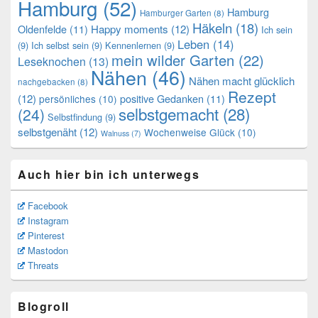
Hamburg
(52)
Hamburg
Hamburger Garten
(8)
Häkeln
(18)
Oldenfelde
(11)
Happy moments
(12)
Ich sein
Leben
(14)
(9)
Ich selbst sein
(9)
Kennenlernen
(9)
mein wilder Garten
(22)
Leseknochen
(13)
Nähen
(46)
Nähen macht glücklich
nachgebacken
(8)
Rezept
(12)
positive Gedanken
(11)
persönliches
(10)
selbstgemacht
(28)
(24)
Selbstfindung
(9)
selbstgenäht
(12)
Wochenweise Glück
(10)
Walnuss
(7)
Auch hier bin ich unterwegs
Facebook
Instagram
Pinterest
Mastodon
Threats
Blogroll