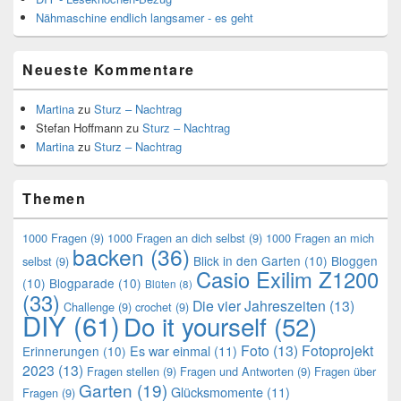
Nähmaschine endlich langsamer - es geht
Neueste Kommentare
Martina
zu
Sturz – Nachtrag
Stefan Hoffmann
zu
Sturz – Nachtrag
Martina
zu
Sturz – Nachtrag
Themen
1000 Fragen
(9)
1000 Fragen an dich selbst
(9)
1000 Fragen an mich
backen
(36)
Blick in den Garten
(10)
Bloggen
selbst
(9)
Casio Exilim Z1200
(10)
Blogparade
(10)
Blüten
(8)
(33)
Die vier Jahreszeiten
(13)
Challenge
(9)
crochet
(9)
DIY
(61)
Do it yourself
(52)
Foto
(13)
Fotoprojekt
Es war einmal
(11)
Erinnerungen
(10)
2023
(13)
Fragen stellen
(9)
Fragen und Antworten
(9)
Fragen über
Garten
(19)
Glücksmomente
(11)
Fragen
(9)