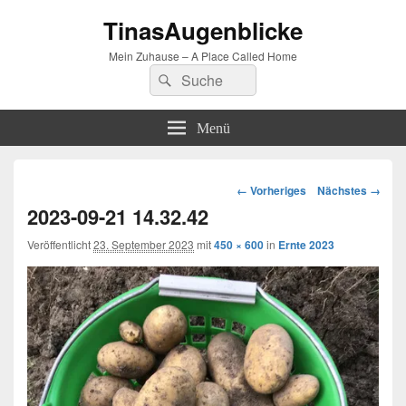
TinasAugenblicke
Mein Zuhause – A Place Called Home
Suchen
Suchen
nach:
Menü
Bilder-
← Vorheriges
Nächstes →
Navigation
2023-09-21 14.32.42
Veröffentlicht
23. September 2023
mit
450 × 600
in
Ernte 2023