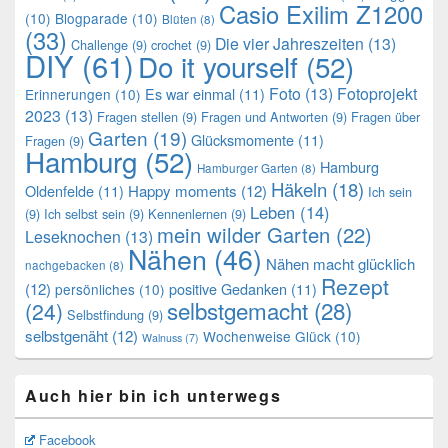
Casio Exilim Z1200
(10)
Blogparade
(10)
Blüten
(8)
(33)
Die vier Jahreszeiten
(13)
Challenge
(9)
crochet
(9)
DIY
(61)
Do it yourself
(52)
Foto
(13)
Fotoprojekt
Es war einmal
(11)
Erinnerungen
(10)
2023
(13)
Fragen stellen
(9)
Fragen und Antworten
(9)
Fragen über
Garten
(19)
Glücksmomente
(11)
Fragen
(9)
Hamburg
(52)
Hamburg
Hamburger Garten
(8)
Häkeln
(18)
Oldenfelde
(11)
Happy moments
(12)
Ich sein
Leben
(14)
(9)
Ich selbst sein
(9)
Kennenlernen
(9)
mein wilder Garten
(22)
Leseknochen
(13)
Nähen
(46)
Nähen macht glücklich
nachgebacken
(8)
Rezept
(12)
positive Gedanken
(11)
persönliches
(10)
selbstgemacht
(28)
(24)
Selbstfindung
(9)
selbstgenäht
(12)
Wochenweise Glück
(10)
Walnuss
(7)
Auch hier bin ich unterwegs
Facebook