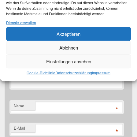
wie das Surfverhalten oder eindeutige IDs auf dieser Website verarbeiten.
sind mit
*
markiert
Wenn du deine Zustimmung nicht erteilst oder zurückziehst, können
bestimmte Merkmale und Funktionen beeinträchtigt werden.
Dienste verwalten
Kommentar
*
Akzeptieren
Ablehnen
Einstellungen ansehen
Cookie-Richtlinie
Datenschutzerklärung
Impressum
Name
*
E-Mail
*