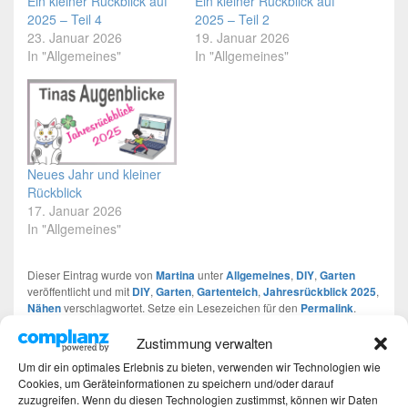
Ein kleiner Rückblick auf
Ein kleiner Rückblick auf
2025 – Teil 4
2025 – Teil 2
23. Januar 2026
19. Januar 2026
In "Allgemeines"
In "Allgemeines"
Neues Jahr und kleiner
Rückblick
17. Januar 2026
In "Allgemeines"
Dieser Eintrag wurde von
Martina
unter
Allgemeines
,
DIY
,
Garten
veröffentlicht und mit
DIY
,
Garten
,
Gartenteich
,
Jahresrückblick 2025
,
Nähen
verschlagwortet. Setze ein Lesezeichen für den
Permalink
.
Zustimmung verwalten
Schreibe einen Kommentar
Um dir ein optimales Erlebnis zu bieten, verwenden wir Technologien wie
Cookies, um Geräteinformationen zu speichern und/oder darauf
zuzugreifen. Wenn du diesen Technologien zustimmst, können wir Daten
Deine E-Mail-Adresse wird nicht veröffentlicht.
Erforderliche Felder