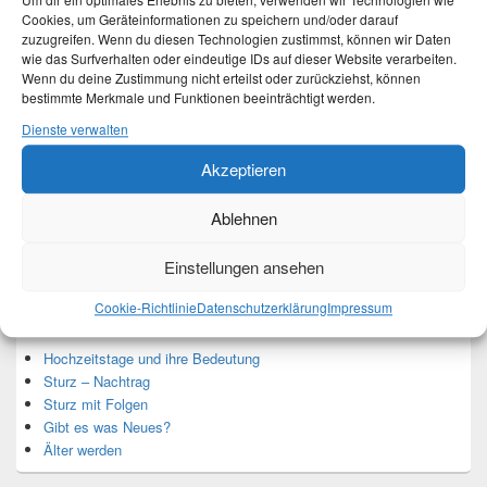
Um dir ein optimales Erlebnis zu bieten, verwenden wir Technologien wie
Cookies, um Geräteinformationen zu speichern und/oder darauf
zuzugreifen. Wenn du diesen Technologien zustimmst, können wir Daten
wie das Surfverhalten oder eindeutige IDs auf dieser Website verarbeiten.
Wenn du deine Zustimmung nicht erteilst oder zurückziehst, können
Ich bin Martina und Autorin dieses Blogs.
bestimmte Merkmale und Funktionen beeinträchtigt werden.
Mehr Infos unter About me.
Dienste verwalten
Akzeptieren
Translate:
Ablehnen
Einstellungen ansehen
Neueste Beiträge
Cookie-Richtlinie
Datenschutzerklärung
Impressum
Hochzeitstage und ihre Bedeutung
Sturz – Nachtrag
Sturz mit Folgen
Gibt es was Neues?
Älter werden