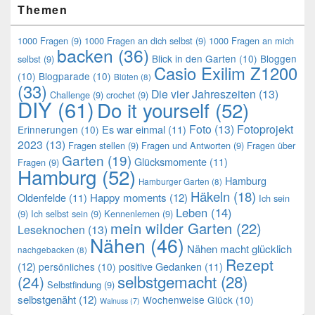
Themen
1000 Fragen
(9)
1000 Fragen an dich selbst
(9)
1000 Fragen an mich
backen
(36)
Blick in den Garten
(10)
Bloggen
selbst
(9)
Casio Exilim Z1200
(10)
Blogparade
(10)
Blüten
(8)
(33)
Die vier Jahreszeiten
(13)
Challenge
(9)
crochet
(9)
DIY
(61)
Do it yourself
(52)
Foto
(13)
Fotoprojekt
Es war einmal
(11)
Erinnerungen
(10)
2023
(13)
Fragen stellen
(9)
Fragen und Antworten
(9)
Fragen über
Garten
(19)
Glücksmomente
(11)
Fragen
(9)
Hamburg
(52)
Hamburg
Hamburger Garten
(8)
Häkeln
(18)
Oldenfelde
(11)
Happy moments
(12)
Ich sein
Leben
(14)
(9)
Ich selbst sein
(9)
Kennenlernen
(9)
mein wilder Garten
(22)
Leseknochen
(13)
Nähen
(46)
Nähen macht glücklich
nachgebacken
(8)
Rezept
(12)
positive Gedanken
(11)
persönliches
(10)
selbstgemacht
(28)
(24)
Selbstfindung
(9)
selbstgenäht
(12)
Wochenweise Glück
(10)
Walnuss
(7)