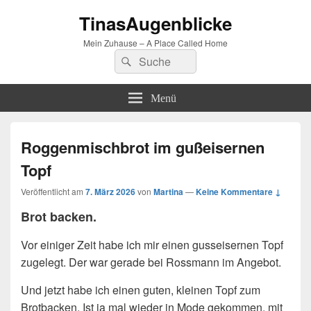
TinasAugenblicke
Mein Zuhause – A Place Called Home
Suchen
Suchen
nach:
Menü
Roggenmischbrot im gußeisernen
Topf
Veröffentlicht am
7. März 2026
von
Martina
—
Keine Kommentare ↓
Brot backen.
Vor einiger Zeit habe ich mir einen gusseisernen Topf
zugelegt. Der war gerade bei Rossmann im Angebot.
Und jetzt habe ich einen guten, kleinen Topf zum
Brotbacken. Ist ja mal wieder in Mode gekommen, mit