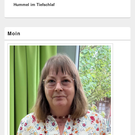
Hummel im Tiefschlaf
Beitrag:
Primärer
Moin
Seitenleisten-
Widgetbereich