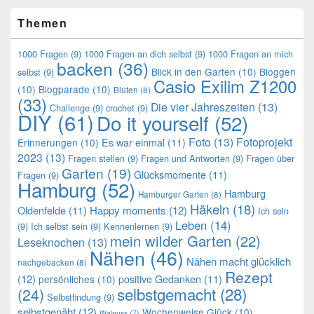
Themen
1000 Fragen
(9)
1000 Fragen an dich selbst
(9)
1000 Fragen an mich
backen
(36)
Blick in den Garten
(10)
Bloggen
selbst
(9)
Casio Exilim Z1200
(10)
Blogparade
(10)
Blüten
(8)
(33)
Die vier Jahreszeiten
(13)
Challenge
(9)
crochet
(9)
DIY
(61)
Do it yourself
(52)
Foto
(13)
Fotoprojekt
Es war einmal
(11)
Erinnerungen
(10)
2023
(13)
Fragen stellen
(9)
Fragen und Antworten
(9)
Fragen über
Garten
(19)
Glücksmomente
(11)
Fragen
(9)
Hamburg
(52)
Hamburg
Hamburger Garten
(8)
Häkeln
(18)
Oldenfelde
(11)
Happy moments
(12)
Ich sein
Leben
(14)
(9)
Ich selbst sein
(9)
Kennenlernen
(9)
mein wilder Garten
(22)
Leseknochen
(13)
Nähen
(46)
Nähen macht glücklich
nachgebacken
(8)
Rezept
(12)
positive Gedanken
(11)
persönliches
(10)
selbstgemacht
(28)
(24)
Selbstfindung
(9)
selbstgenäht
(12)
Wochenweise Glück
(10)
Walnuss
(7)