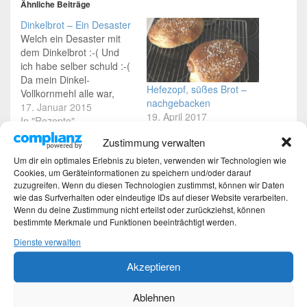
Ähnliche Beiträge
Dinkelbrot – Ein Desaster
Welch ein Desaster mit
dem Dinkelbrot :-( Und
ich habe selber schuld :-(
Da mein Dinkel-
Hefezopf, süßes Brot –
Vollkornmehl alle war,
nachgebacken
habe ich das normale
17. Januar 2015
19. April 2017
Dinkelmehl genommen
In "Rezepte"
In "Rezepte"
und die Trockenhefe war
Zustimmung verwalten
auch schon 3 Monate
Um dir ein optimales Erlebnis zu bieten, verwenden wir Technologien wie
abgelaufen. Egal, einfach
Cookies, um Geräteinformationen zu speichern und/oder darauf
machen habe ich mir
zuzugreifen. Wenn du diesen Technologien zustimmst, können wir Daten
gedacht. Dann auch noch
wie das Surfverhalten oder eindeutige IDs auf dieser Website verarbeiten.
eine zu große
Wenn du deine Zustimmung nicht erteilst oder zurückziehst, können
Kastenform gewählt......
Rezepte Sammlung
bestimmte Merkmale und Funktionen beeinträchtigt werden.
Der rohe…
12. Januar 2016
Dienste verwalten
In "Rezepte"
Akzeptieren
Dieser Eintrag wurde von
Martina
unter
Rezepte
veröffentlicht und mit
Brotbacken
,
Roggenmischbrot
,
Vollkornbrot
verschlagwortet. Setze
Ablehnen
ein Lesezeichen für den
Permalink
.