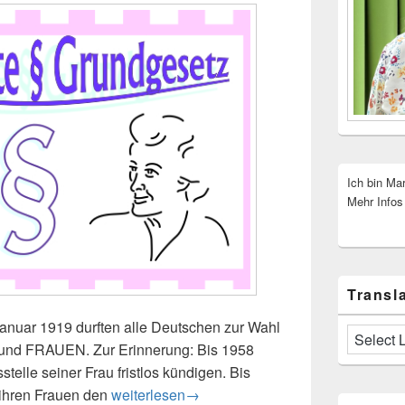
Ich bin Ma
Mehr Infos
Transla
anuar 1919 durften alle Deutschen zur Wahl
 und FRAUEN. Zur Erinnerung: Bis 1958
telle seiner Frau fristlos kündigen. Bis
ihren Frauen den
100 Jahre Frauenwahlrecht
weiterlesen
→