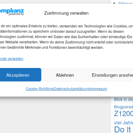
Nähmasc
Zustimmung verwalten
Neues
dir ein optimales Erlebnis zu bieten, verwenden wir Technologien wie Cookies, u
äteinformationen zu speichern und/oder darauf zuzugreifen. Wenn du diesen
hnologien zustimmst, können wir Daten wie das Surfverhalten oder eindeutige IDs
Martina
ser Website verarbeiten. Wenn du deine Zustimmung nicht erteilst oder zurückziehs
Stefan 
nen bestimmte Merkmale und Funktionen beeinträchtigt werden.
Martina
nste verwalten
Theme
Akzeptieren
Ablehnen
Einstellungen anseh
1000 Frag
Cookie-Richtlinie
Datenschutzerklärung
Impressum
Fragen an 
Blick in d
Blogpara
Z120
vier Jah
Do it