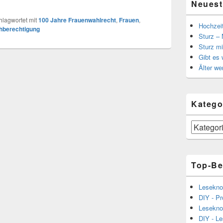
Neuest
hlagwortet mit
100 Jahre Frauenwahlrecht
,
Frauen
,
Hochzei
hberechtigung
Sturz – 
Sturz mi
Gibt es
Älter we
Katego
Kategorien
Top-Be
Lesekno
DIY - Pr
Lesekno
DIY - L