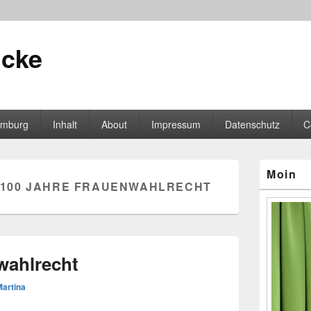
icke
mburg
Inhalt
About
Impressum
Datenschutz
C
Primärer
Moin
Seitenleisten
100 JAHRE FRAUENWAHLRECHT
Widgetberei
wahlrecht
Martina