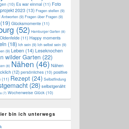
Foto
Es war einmal
(11)
ngen
(10)
projekt 2023
(13)
Fragen stellen
(9)
 Antworten
(9)
Fragen über Fragen
(9)
(19)
Glücksmomente
(11)
urg
(52)
Hamburger Garten
(8)
Oldenfelde
(11)
Happy moments
eln
(18)
Ich sein
(9)
Ich selbst sein
(9)
Leben
(14)
Leseknochen
nen
(9)
n wilder Garten
(22)
Nähen
(46)
Nähen
ken
(8)
cklich
(12)
positive
persönliches
(10)
Rezept
(24)
n
(11)
Selbstfindung
stgemacht
(28)
selbstgenäht
Wochenweise Glück
(10)
ss
(7)
ier bin ich unterwegs
k