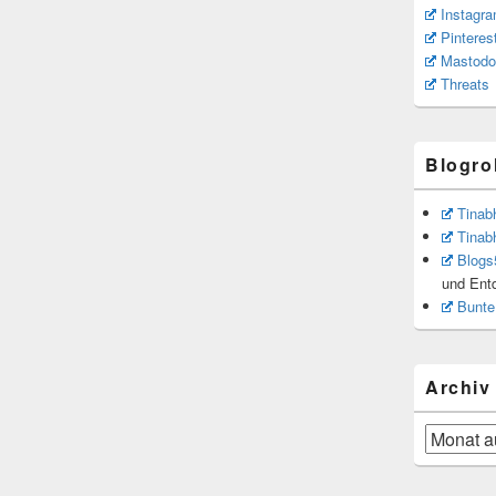
Instagr
Pinteres
Mastodo
Threats
Blogrol
Tinab
Tinab
Blogs
und Ent
Bunte
Archiv
Archiv