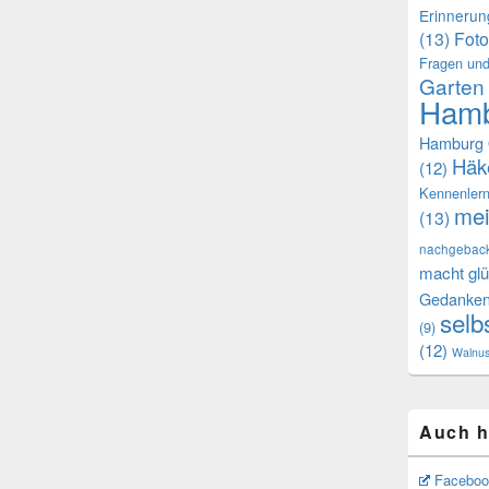
Erinneru
(13)
Foto
Fragen und
Garten
Hamb
Hamburg 
Häk
(12)
Kennenler
mei
(13)
nachgebac
macht glü
Gedanke
selb
(9)
(12)
Walnu
Auch h
Faceboo