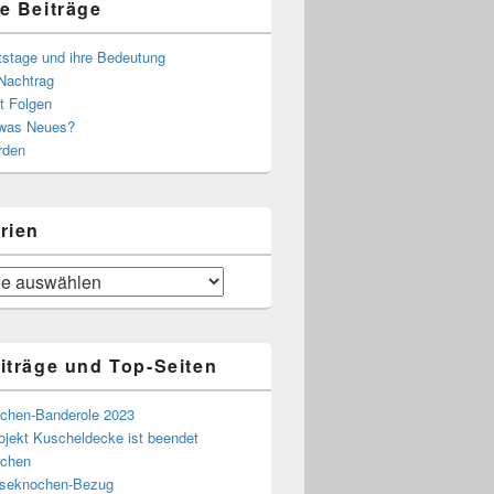
e Beiträge
tstage und ihre Bedeutung
Nachtrag
t Folgen
 was Neues?
rden
rien
iträge und Top-Seiten
chen-Banderole 2023
ojekt Kuscheldecke ist beendet
chen
eseknochen-Bezug