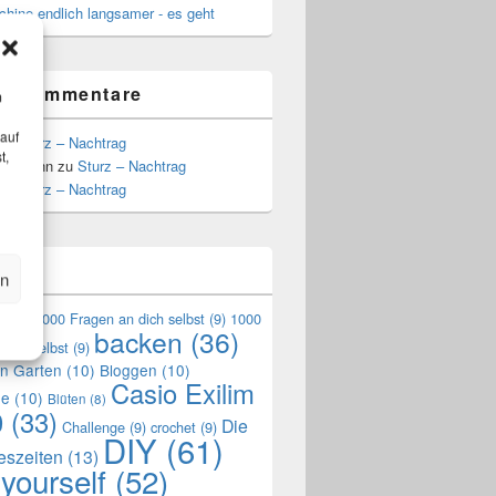
hine endlich langsamer - es geht
te Kommentare
m
 auf
zu
Sturz – Nachtrag
t,
Hoffmann
zu
Sturz – Nachtrag
zu
Sturz – Nachtrag
n
en
en
(9)
1000 Fragen an dich selbst
(9)
1000
backen
(36)
mich selbst
(9)
en Garten
(10)
Bloggen
(10)
Casio Exilim
de
(10)
Blüten
(8)
0
(33)
Die
Challenge
(9)
crochet
(9)
DIY
(61)
reszeiten
(13)
 yourself
(52)