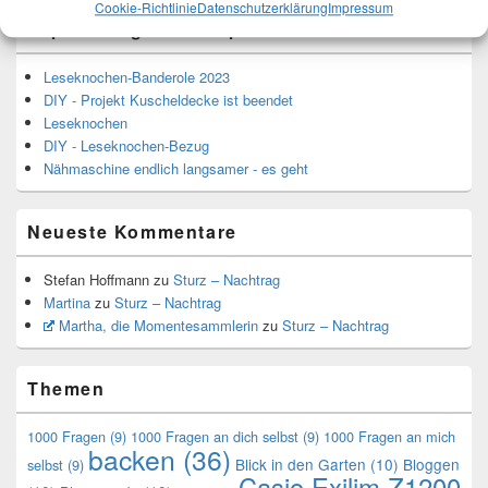
Cookie-Richtlinie
Datenschutzerklärung
Impressum
Top-Beiträge und Top-Seiten
Leseknochen-Banderole 2023
DIY - Projekt Kuscheldecke ist beendet
Leseknochen
DIY - Leseknochen-Bezug
Nähmaschine endlich langsamer - es geht
Neueste Kommentare
Stefan Hoffmann
zu
Sturz – Nachtrag
Martina
zu
Sturz – Nachtrag
Martha, die Momentesammlerin
zu
Sturz – Nachtrag
Themen
1000 Fragen
(9)
1000 Fragen an dich selbst
(9)
1000 Fragen an mich
backen
(36)
Blick in den Garten
(10)
Bloggen
selbst
(9)
Casio Exilim Z1200