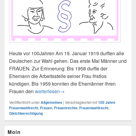
Heute vor 100Jahren Am 19. Januar 1919 durften alle
Deutschen zur Wahl gehen. Das erste Mal Männer und
FRAUEN. Zur Erinnerung: Bis 1958 durfte der
Ehemann die Arbeitsstelle seiner Frau fristlos
kündigen. Bis 1959 konnten die Ehemänner ihren
Frauen den
100 Jahre Frauenwahlrecht
weiterlesen
→
Veröffentlicht unter
Allgemeines
|
Verschlagwortet mit
100 Jahre
Frauenwahlrecht
,
Frauen
,
Frauenrechte
,
Frauenwahlrecht
,
Gleichberechtigung
Primärer
Moin
Seitenleisten-