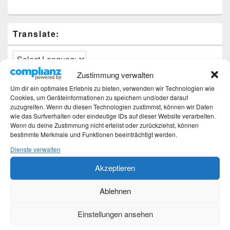
Translate:
Zustimmung verwalten
Um dir ein optimales Erlebnis zu bieten, verwenden wir Technologien wie
Neueste Beiträge
Cookies, um Geräteinformationen zu speichern und/oder darauf
zuzugreifen. Wenn du diesen Technologien zustimmst, können wir Daten
Hochzeitstage und ihre Bedeutung
wie das Surfverhalten oder eindeutige IDs auf dieser Website verarbeiten.
Wenn du deine Zustimmung nicht erteilst oder zurückziehst, können
Sturz – Nachtrag
bestimmte Merkmale und Funktionen beeinträchtigt werden.
Sturz mit Folgen
Gibt es was Neues?
Dienste verwalten
Älter werden
Akzeptieren
Kategorien
Ablehnen
Kategorien
Einstellungen ansehen