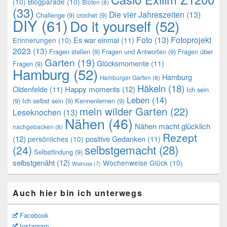
(10)
Blogparade
(10)
Blüten
(8)
(33)
Die vier Jahreszeiten
(13)
Challenge
(9)
crochet
(9)
DIY
(61)
Do it yourself
(52)
Foto
(13)
Fotoprojekt
Es war einmal
(11)
Erinnerungen
(10)
2023
(13)
Fragen stellen
(9)
Fragen und Antworten
(9)
Fragen über
Garten
(19)
Glücksmomente
(11)
Fragen
(9)
Hamburg
(52)
Hamburg
Hamburger Garten
(8)
Häkeln
(18)
Oldenfelde
(11)
Happy moments
(12)
Ich sein
Leben
(14)
(9)
Ich selbst sein
(9)
Kennenlernen
(9)
mein wilder Garten
(22)
Leseknochen
(13)
Nähen
(46)
Nähen macht glücklich
nachgebacken
(8)
Rezept
(12)
positive Gedanken
(11)
persönliches
(10)
selbstgemacht
(28)
(24)
Selbstfindung
(9)
selbstgenäht
(12)
Wochenweise Glück
(10)
Walnuss
(7)
Auch hier bin ich unterwegs
Facebook
Instagram