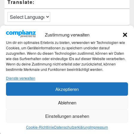
Translate:
Zustimmung verwalten
Neueste Beiträge
Um dir ein optimales Erlebnis zu bieten, verwenden wir Technologien wie
Cookies, um Geräteinformationen zu speichern und/oder darauf
Hochzeitstage und ihre Bedeutung
zuzugreifen. Wenn du diesen Technologien zustimmst, können wir Daten
Sturz – Nachtrag
wie das Surfverhalten oder eindeutige IDs auf dieser Website verarbeiten.
Sturz mit Folgen
Wenn du deine Zustimmung nicht erteilst oder zurückziehst, können
Gibt es was Neues?
bestimmte Merkmale und Funktionen beeinträchtigt werden.
Älter werden
Dienste verwalten
Akzeptieren
Kategorien
Ablehnen
Kategorien
Einstellungen ansehen
Top-Beiträge und Top-Seiten
Cookie-Richtlinie
Datenschutzerklärung
Impressum