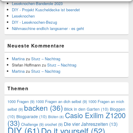
Leseknochen-Banderole 2023
DIY - Projekt Kuscheldecke ist beendet
Leseknochen
DIY - Leseknochen-Bezug
Nähmaschine endlich langsamer - es geht
Neueste Kommentare
Martina
zu
Sturz – Nachtrag
Stefan Hoffmann
zu
Sturz – Nachtrag
Martina
zu
Sturz – Nachtrag
Themen
1000 Fragen
(9)
1000 Fragen an dich selbst
(9)
1000 Fragen an mich
backen
(36)
Blick in den Garten
(10)
Bloggen
selbst
(9)
Casio Exilim Z1200
(10)
Blogparade
(10)
Blüten
(8)
(33)
Die vier Jahreszeiten
(13)
Challenge
(9)
crochet
(9)
DIY
(61)
Do it yourself
(52)