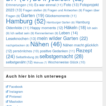
Foto
(13)
Fotoprojekt
Es war einmal
(11)
Erinnerungen
(10)
2023
(13)
Fragen stellen
(9)
Fragen und Antworten
(9)
Fragen über
Garten
(19)
Glücksmomente
(11)
Fragen
(9)
Hamburg
(52)
Hamburg
Hamburger Garten
(8)
Häkeln
(18)
Oldenfelde
(11)
Happy moments
(12)
Ich sein
Leben
(14)
(9)
Ich selbst sein
(9)
Kennenlernen
(9)
mein wilder Garten
(22)
Leseknochen
(13)
Nähen
(46)
Nähen macht glücklich
nachgebacken
(8)
Rezept
(12)
positive Gedanken
(11)
persönliches
(10)
selbstgemacht
(28)
(24)
Selbstfindung
(9)
selbstgenäht
(12)
Wochenweise Glück
(10)
Walnuss
(7)
Auch hier bin ich unterwegs
Facebook
Instagram
Pinterest
Mastodon