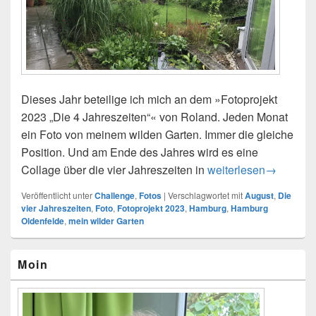
Dieses Jahr beteilige ich mich an dem »Fotoprojekt
2023 „Die 4 Jahreszeiten“« von Roland. Jeden Monat
ein Foto von meinem wilden Garten. Immer die gleiche
Position. Und am Ende des Jahres wird es eine
Collage über die vier Jahreszeiten in
Fotoprojekt 2023 – Di
weiterlesen
→
Veröffentlicht unter
Challenge
,
Fotos
|
Verschlagwortet mit
August
,
Die
vier Jahreszeiten
,
Foto
,
Fotoprojekt 2023
,
Hamburg
,
Hamburg
Oldenfelde
,
mein wilder Garten
Primärer
Moin
Seitenleisten-
Widgetbereich