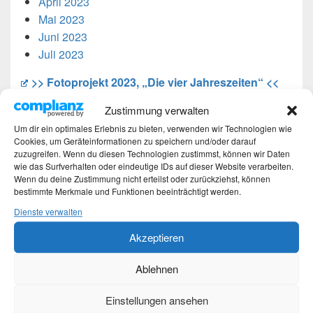
April 2023
Mai 2023
Juni 2023
Juli 2023
>> Fotoprojekt 2023, „Die vier Jahreszeiten“ <<
Zustimmung verwalten
Um dir ein optimales Erlebnis zu bieten, verwenden wir Technologien wie
Teilen mit:
Cookies, um Geräteinformationen zu speichern und/oder darauf
zuzugreifen. Wenn du diesen Technologien zustimmst, können wir Daten
WhatsApp
Mastodon
wie das Surfverhalten oder eindeutige IDs auf dieser Website verarbeiten.
Threads
E-Mail
Wenn du deine Zustimmung nicht erteilst oder zurückziehst, können
bestimmte Merkmale und Funktionen beeinträchtigt werden.
Dienste verwalten
Gefällt mir:
Akzeptieren
Ablehnen
Einstellungen ansehen
Ähnliche Beiträge