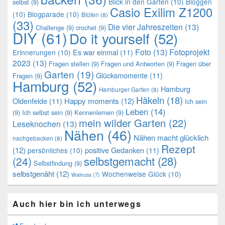
Blick in den Garten
(10)
Bloggen
selbst
(9)
Casio Exilim Z1200
(10)
Blogparade
(10)
Blüten
(8)
(33)
Die vier Jahreszeiten
(13)
Challenge
(9)
crochet
(9)
DIY
(61)
Do it yourself
(52)
Foto
(13)
Fotoprojekt
Es war einmal
(11)
Erinnerungen
(10)
2023
(13)
Fragen stellen
(9)
Fragen und Antworten
(9)
Fragen über
Garten
(19)
Glücksmomente
(11)
Fragen
(9)
Hamburg
(52)
Hamburg
Hamburger Garten
(8)
Häkeln
(18)
Oldenfelde
(11)
Happy moments
(12)
Ich sein
Leben
(14)
(9)
Ich selbst sein
(9)
Kennenlernen
(9)
mein wilder Garten
(22)
Leseknochen
(13)
Nähen
(46)
Nähen macht glücklich
nachgebacken
(8)
Rezept
(12)
positive Gedanken
(11)
persönliches
(10)
selbstgemacht
(28)
(24)
Selbstfindung
(9)
selbstgenäht
(12)
Wochenweise Glück
(10)
Walnuss
(7)
Auch hier bin ich unterwegs