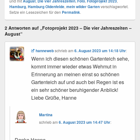
und mit
August
,
Die vier Jahreszeiten
,
Foto
,
Fotoprojekt 2023
,
Hamburg
,
Hamburg Oldenfelde
,
mein wilder Garten
verschlagwortet.
Setze ein Lesezeichen für den
Permalink
.
2 Antworten auf „Fotoprojekt 2023 – Die vier Jahreszeiten –
August“
hanneweb
schrieb
am
6. August 2023 um 14:18 Uhr
:
Wenn ich diesen schönen Gartenteich sehe,
kommt immer wieder etwas Wehmut in
Erinnerung an meinen einst so schönen
Gartenteich auf und auch bei Regen ist es
ein sehr schöner beruhigender Anblick!
Liebe Grüße, Hanne
Martina
schrieb
am
6. August 2023 um 14:47 Uhr
:
Danke Hanne.